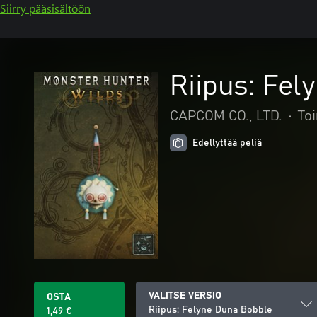
Siirry pääsisältöön
Riipus: Fel
CAPCOM CO., LTD.
•
Toi
Edellyttää peliä
VALITSE VERSIO
OSTA
Riipus: Felyne Duna Bobble
1,49 €