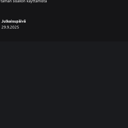
 tämän sisällön käyttämistä
Julkaisupäivä
29.9.2025