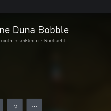
yne Duna Bobble
minta ja seikkailu
•
Roolipelit
● ● ●