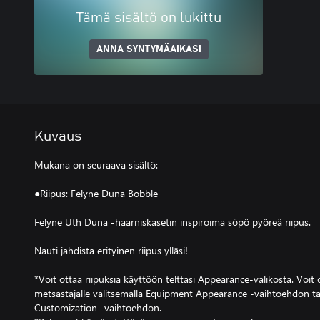
Tämä sisältö on lukittu
ANNA SYNTYMÄAIKASI
Kuvaus
Mukana on seuraava sisältö:
●Riipus: Felyne Duna Bobble
Felyne Uth Duna ‑haarniskasetin inspiroima söpö pyöreä riipus.
Nauti jahdista erityinen riipus ylläsi!
*Voit ottaa riipuksia käyttöön telttasi Appearance-valikosta. Voit
metsästäjälle valitsemalla Equipment Appearance ‑vaihtoehdon tai s
Customization ‑vaihtoehdon.