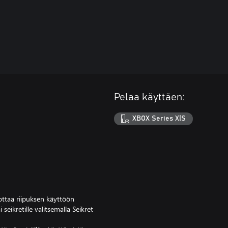
Pelaa käyttäen:
XBOX Series X|S
 ottaa riipuksen käyttöön
eikretille valitsemalla Seikret