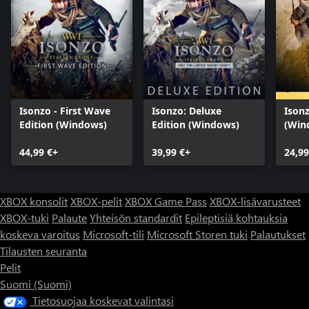
Isonzo - First Wave
Isonzo: Deluxe
Isonz
Edition (Windows)
Edition (Windows)
(Win
44,99 €+
39,99 €+
24,99
XBOX konsolit
XBOX-pelit
XBOX Game Pass
XBOX-lisävarusteet
XBOX-tuki
Palaute
Yhteisön standardit
Epileptisiä kohtauksia
koskeva varoitus
Microsoft-tili
Microsoft Storen tuki
Palautukset
Tilausten seuranta
Pelit
Suomi (Suomi)
Tietosuojaa koskevat valintasi