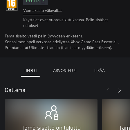
PEGI 16
Voimakasta väkivaltaa
Käyttäjät ovat vuorovaikutuksessa, Pelin sisäiset
ostokset
Tämä sisältö vaatii pelin (myydään erikseen).
Konsolimoninpeli verkossa edellyttää Xbox Game Pass Essential-,
Premium- tai Ultimate -tilausta (tilaukset myydään erikseen).
TIEDOT
ARVOSTELUT
LISÄÄ
Galleria
Tämä sisältö on lukittu
Tämä