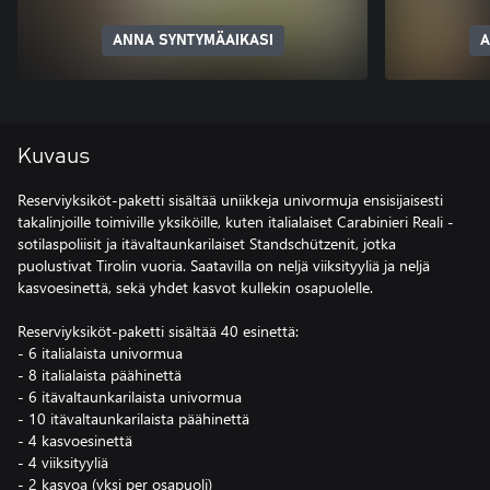
ANNA SYNTYMÄAIKASI
A
Kuvaus
Reserviyksiköt-paketti sisältää uniikkeja univormuja ensisijaisesti
takalinjoille toimiville yksiköille, kuten italialaiset Carabinieri Reali -
sotilaspoliisit ja itävaltaunkarilaiset Standschützenit, jotka
puolustivat Tirolin vuoria. Saatavilla on neljä viiksityyliä ja neljä
kasvoesinettä, sekä yhdet kasvot kullekin osapuolelle.
Reserviyksiköt-paketti sisältää 40 esinettä:
- 6 italialaista univormua
- 8 italialaista päähinettä
- 6 itävaltaunkarilaista univormua
- 10 itävaltaunkarilaista päähinettä
- 4 kasvoesinettä
- 4 viiksityyliä
- 2 kasvoa (yksi per osapuoli)