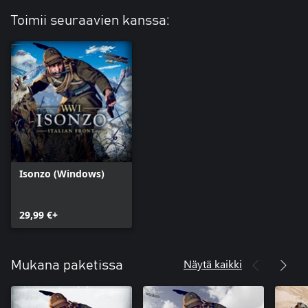
Hoffmanin tyyliin. Etulinjan viestiyksiköt ja kuljettajat käyttivät
myös ikonisia autonkuljettajan suojalaseja. Kaiken kruunaa
Toimii seuraavien kanssa:
unkarilainen piippu.
HUOMAA: TÄMÄN DLC:N SISÄLTÖ ON PELKÄSTÄÄN
KOSMEETTINEN.
Isonzo (Windows)
29,99 €+
Näytä kaikki
Mukana paketissa