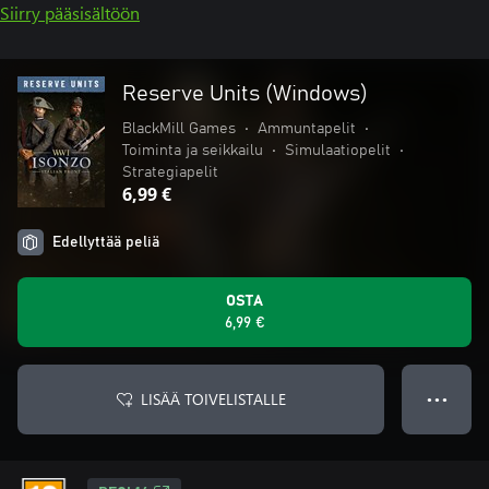
Siirry pääsisältöön
Reserve Units (Windows)
BlackMill Games
•
Ammuntapelit
•
Toiminta ja seikkailu
•
Simulaatiopelit
•
Strategiapelit
6,99 €
Edellyttää peliä
OSTA
6,99 €
LISÄÄ TOIVELISTALLE
● ● ●