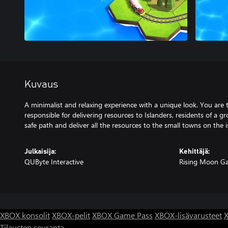
Kuvaus
A minimalist and relaxing experience with a unique look. You are 
responsible for delivering resources to Islanders, residents of a gr
safe path and deliver all the resources to the small towns on the i
Julkaisija:
Kehittäjä:
QUByte Interactive
Rising Moon G
XBOX konsolit
XBOX-pelit
XBOX Game Pass
XBOX-lisävarusteet
X
Tilausten seuranta