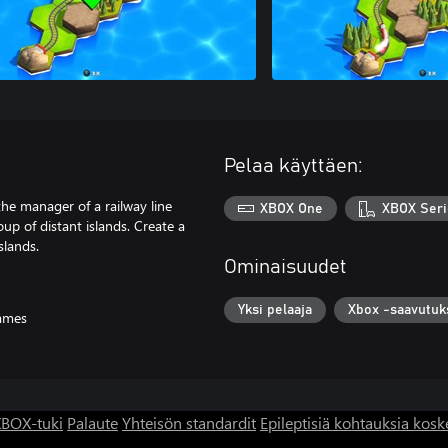
Pelaa käyttäen:
the manager of a railway line
XBOX One
XBOX Seri
oup of distant islands. Create a
slands.
Ominaisuudet
Yksi pelaaja
Xbox -saavutuk
ames
BOX-tuki
Palaute
Yhteisön standardit
Epileptisiä kohtauksia kosk