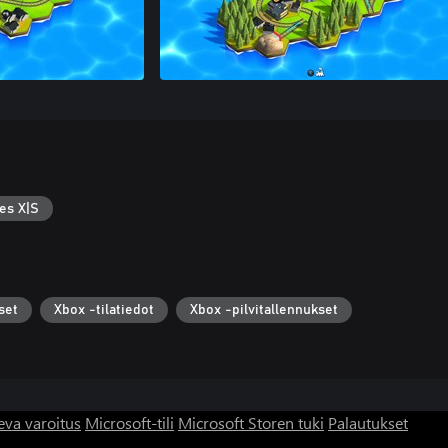
es X|S
set
Xbox -tilatiedot
Xbox -pilvitallennukset
eva varoitus
Microsoft-tili
Microsoft Storen tuki
Palautukset