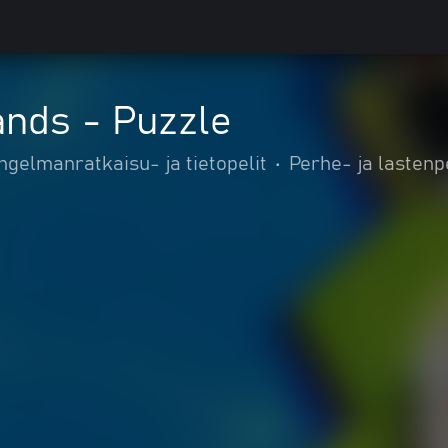
ands - Puzzle
ngelmanratkaisu- ja tietopelit
•
Perhe- ja lastenpe