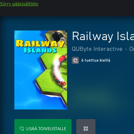
Siirry pääsisältöön
Railway Isl
QUByte Interactive
•
O
6 tuettua kieltä
LISÄÄ TOIVELISTALLE