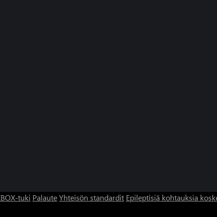
BOX-tuki
Palaute
Yhteisön standardit
Epileptisiä kohtauksia kosk