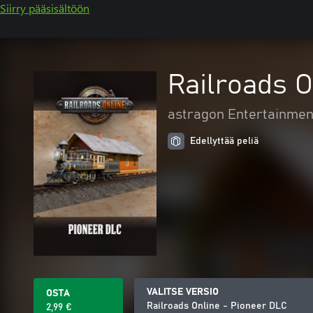
Siirry pääsisältöön
Railroads O
astragon Entertainmen
Edellyttää peliä
VALITSE VERSIO
OSTA
Railroads Online - Pioneer DLC
2,99 €