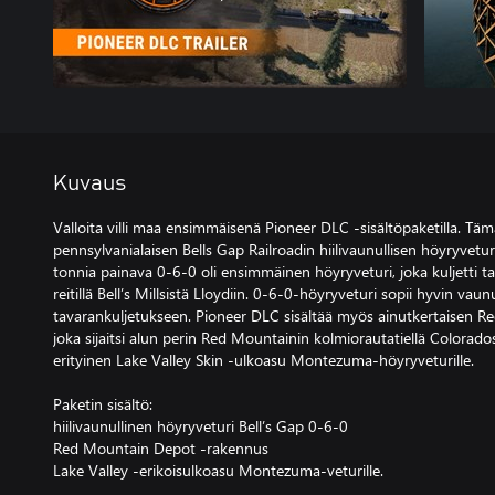
Kuvaus
Valloita villi maa ensimmäisenä Pioneer DLC -sisältöpaketilla. Tämä
pennsylvanialaisen Bells Gap Railroadin hiilivaunullisen höyryvetu
tonnia painava 0-6-0 oli ensimmäinen höyryveturi, joka kuljetti t
reitillä Bell’s Millsistä Lloydiin. 0-6-0-höyryveturi sopii hyvin va
tavarankuljetukseen. Pioneer DLC sisältää myös ainutkertaisen 
joka sijaitsi alun perin Red Mountainin kolmiorautatiellä Colorado
erityinen Lake Valley Skin -ulkoasu Montezuma-höyryveturille.
Paketin sisältö:
hiilivaunullinen höyryveturi Bell’s Gap 0-6-0
Red Mountain Depot -rakennus
Lake Valley -erikoisulkoasu Montezuma-veturille.