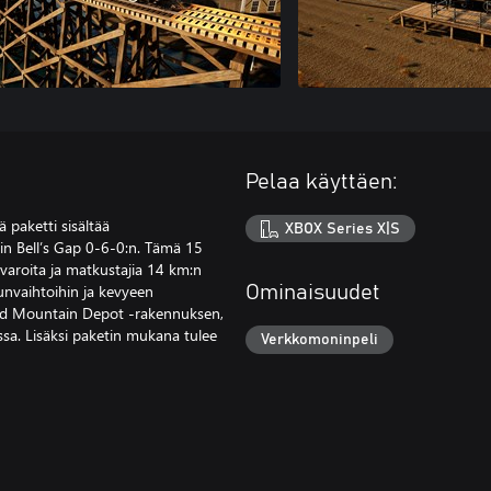
Pelaa käyttäen:
 paketti sisältää
XBOX Series X|S
rin Bell’s Gap 0-6-0:n. Tämä 15
avaroita ja matkustajia 14 km:n
ununvaihtoihin ja kevyeen
Ominaisuudet
Red Mountain Depot -rakennuksen,
ssa. Lisäksi paketin mukana tulee
Verkkomoninpeli