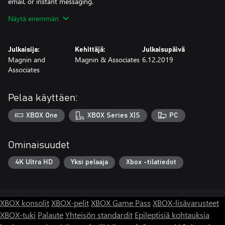
email, or instant messaging.
Näytä enemmän
Windows 10 UWP (Universal Windows Platform) plays on
Windows 10 PC or Xbox. Use Xbox One controller, mouse, and
touchpad controls.
Julkaisija:
Kehittäjä:
Julkaisupäivä
Magnin and
Magnin & Associates
6.12.2019
Associates
Pelaa käyttäen:
XBOX One
XBOX Series X|S
PC
Ominaisuudet
4K Ultra HD
Yksi pelaaja
Xbox -tilatiedot
XBOX konsolit
XBOX-pelit
XBOX Game Pass
XBOX-lisävarusteet
XBOX-tuki
Palaute
Yhteisön standardit
Epileptisiä kohtauksia