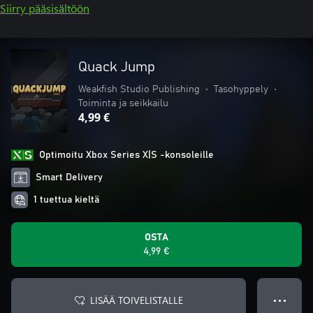
Siirry pääsisältöön
Quack Jump
Weakfish Studio Publishing
•
Tasohyppely
•
Toiminta ja seikkailu
4,99 €
Optimoitu Xbox Series X|S -konsoleille
Smart Delivery
1 tuettua kieltä
OSTA
4,99 €
LISÄÄ TOIVELISTALLE
● ● ●