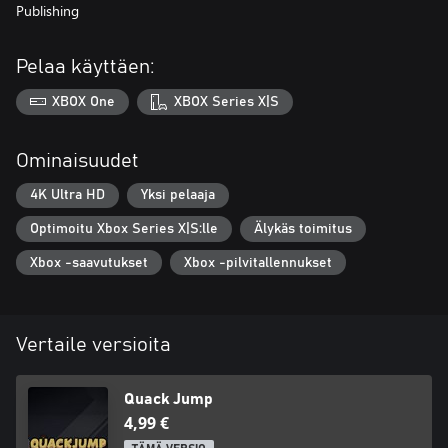
Publishing
Pelaa käyttäen:
XBOX One
XBOX Series X|S
Ominaisuudet
4K Ultra HD
Yksi pelaaja
Optimoitu Xbox Series X|S:lle
Älykäs toimitus
Xbox -saavutukset
Xbox -pilvitallennukset
Vertaile versioita
Quack Jump
4,99 €