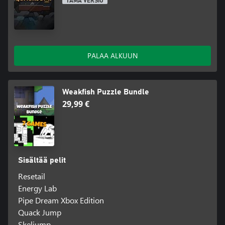
TÄMÄ VERSIO
PALAA ALKUUN
Weakfish Puzzle Bundle
29,99 €
Sisältää pelit
Resetail
Energy Lab
Pipe Dream Xbox Edition
Quack Jump
Skeljump