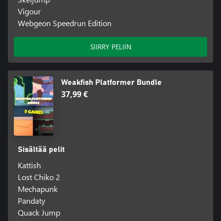
Vigour
Webgeon Speedrun Edition
SIIRRY PELIIN
Weakfish Platformer Bundle
37,99 €
Sisältää pelit
Kattish
Lost Chiko 2
Mechapunk
Pandaty
Quack Jump