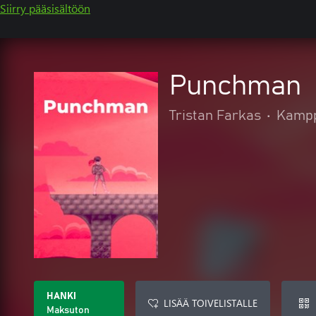
Siirry pääsisältöön
Punchman
Tristan Farkas
•
Kampp
HANKI
LISÄÄ TOIVELISTALLE
Maksuton