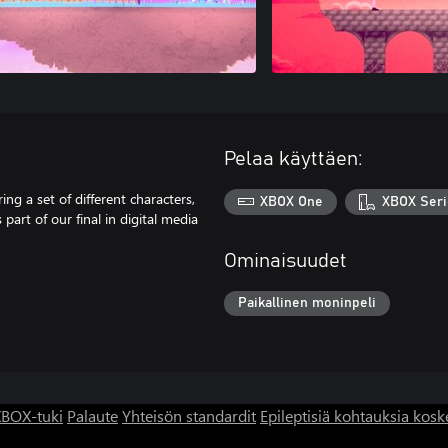
Pelaa käyttäen:
ng a set of different characters,
XBOX One
XBOX Seri
part of our final in digital media
Ominaisuudet
Paikallinen moninpeli
BOX-tuki
Palaute
Yhteisön standardit
Epileptisiä kohtauksia kosk