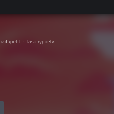
ailupelit
•
Tasohyppely