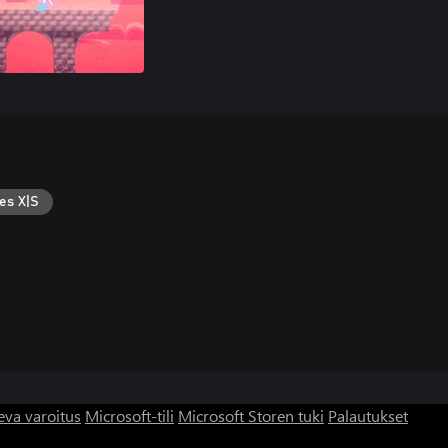
es X|S
eva varoitus
Microsoft-tili
Microsoft Storen tuki
Palautukset