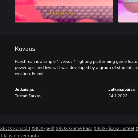
Kuvaus
Punchman is a simple 1 versus 1 fighting platforming game featuri
power ups, and levels. It was developed by a group of students as 
creation. Enjoy!
Julkaisija:
Julkaisupäivä
Tristan Farkas
24.1.2022
XBOX konsolit
XBOX-pelit
XBOX Game Pass
XBOX-lisävarusteet
X
Tilausten seuranta