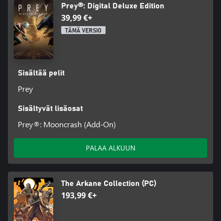
Prey®: Digital Deluxe Edition
39,99 €+
TÄMÄ VERSIO
Sisältää pelit
Prey
Sisältyvät lisäosat
Prey®: Mooncrash (Add-On)
PALAA ALKUUN
The Arkane Collection (PC)
193,99 €+