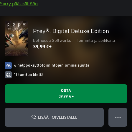
Siirry pääsisältöön
Prey®: Digital Deluxe Edition
Bethesda Softworks
•
Toiminta ja seikkailu
39,99 €+
6 helppokäyttötoimintojen ominaisuutta
11 tuettua kieltä
OSTA
39,99 €+
LISÄÄ TOIVELISTALLE
● ● ●