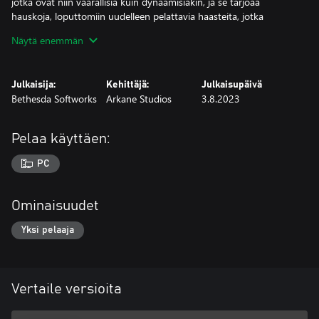
jotka ovat niin vaarallisia kuin dynaamisiakin, ja se tarjoaa
hauskoja, loputtomiin uudelleen pelattavia haasteita, jotka
laittavat taidokkaimpienkin pelaajien kyvyt koetukselle.
Näytä enemmän
Julkaisija:
Kehittäjä:
Julkaisupäivä
Bethesda Softworks
Arkane Studios
3.8.2023
Pelaa käyttäen:
PC
Ominaisuudet
Yksi pelaaja
Vertaile versioita