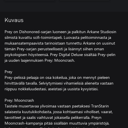
Kuvaus
Prey on Dishonored-sarjan luoneen ja palkitun Arkane Studiosin
silmistä kuvattu scifi-toimintapeli. Luovasta pelitoiminnasta ja
mukaansatempaavista tarinoistaan tunnettu Arkane on uusinut
tämän Prey-sarjan perusteellisesti ja lisännyt siihen oman
psykologisen höysteensä. Prey Digital Deluxe sisältää Prey-pelin
ja uuden laajennuksen Prey: Mooncrash.
Prey
Prey-pelissä pelaaja on osa kokeilua, joka on mennyt pieleen
hirvittävällä tavalla. Selviytymisesi vihamielisiä alieneita vastaan
riippuu nokkeluudestasi, aseistasi ja uusista kyvyistäsi.
Prey: Mooncrash
Taistele musertavaa ylivoimaa vastaan paetaksesi TranStarin
salaisesta kuutukikohdasta, jossa kohtaamasi viholliset, vaarat,
tavoitteet ja saalis vaihtuvat jokaisella pelikerralla. Preyn
Mooncrash-kampanja pitää sisällään muuttuvia ympäristöjä,