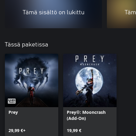
Tämä sisältö on lukittu
Tämä
Tässä paketissa
Prey
Prey®: Mooncrash
(Add-On)
29,99 €+
19,99 €