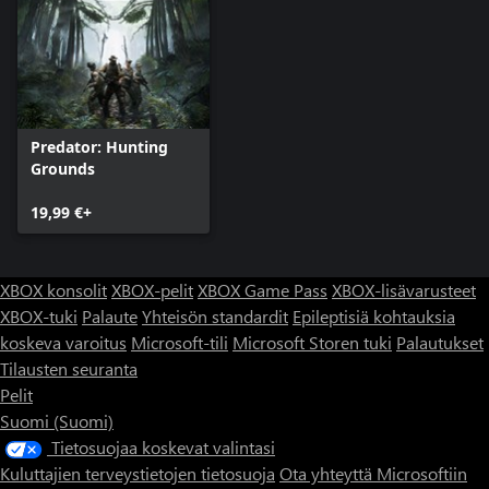
Predator: Hunting
Grounds
19,99 €+
XBOX konsolit
XBOX-pelit
XBOX Game Pass
XBOX-lisävarusteet
XBOX-tuki
Palaute
Yhteisön standardit
Epileptisiä kohtauksia
koskeva varoitus
Microsoft-tili
Microsoft Storen tuki
Palautukset
Tilausten seuranta
Pelit
Suomi (Suomi)
Tietosuojaa koskevat valintasi
Kuluttajien terveystietojen tietosuoja
Ota yhteyttä Microsoftiin