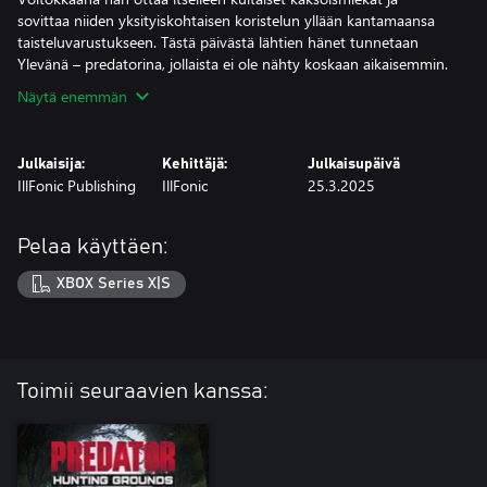
sovittaa niiden yksityiskohtaisen koristelun yllään kantamaansa
taisteluvarustukseen. Tästä päivästä lähtien hänet tunnetaan
Ylevänä – predatorina, jollaista ei ole nähty koskaan aikaisemmin.
Näytä enemmän
Julkaisija:
Kehittäjä:
Julkaisupäivä
IllFonic Publishing
IllFonic
25.3.2025
Pelaa käyttäen:
XBOX Series X|S
Toimii seuraavien kanssa: