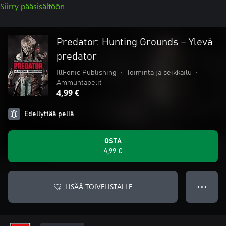
Siirry pääsisältöön
Predator: Hunting Grounds – Ylevä
predator
IllFonic Publishing
•
Toiminta ja seikkailu
•
Ammuntapelit
4,99 €
Edellyttää peliä
OSTA
4,99 €
LISÄÄ TOIVELISTALLE
● ● ●