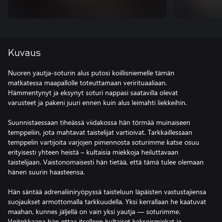
Kuvaus
Nuoren yautja-soturin alus putosi koillisniemelle tämän
matkatessa maapallolle toteuttamaan verirituaaliaan.
Hämmentynyt ja eksynyt soturi nappasi saatavilla olevat
varusteet ja pakeni juuri ennen kuin alus leimahti liekkeihin.
Suunnistaessaan tiheässä viidakossa hän törmää muinaiseen
temppeliin, jota mahtavat taistelijat vartioivat. Tarkkaillessaan
temppelin vartijoita varjojen pimennosta soturimme katse osuu
erityisesti yhteen heistä – kultaisia miekkoja heiluttavaan
taistelijaan. Vaistonomaisesti hän tietää, että tämä tulee olemaan
hänen suurin haasteensa.
Hän säntää adrenaliiniryöpyssä taisteluun läpäisten vastustajiensa
suojaukset armottomalla tarkkuudella. Yksi kerrallaan he kaatuvat
maahan, kunnes jäljellä on vain yksi yautja — soturimme.
Voitokkaana hän ottaa itselleen kultaiset kaksoismiekat ja