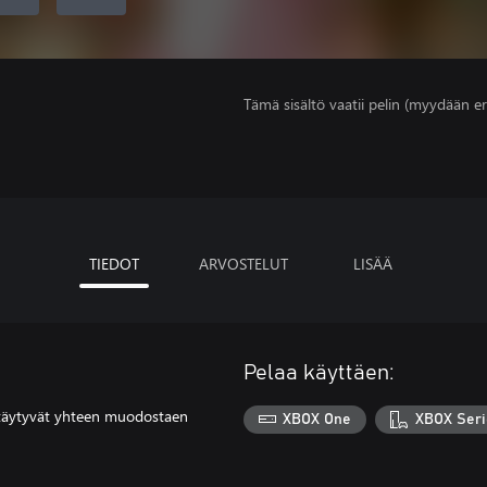
Tämä sisältö vaatii pelin (myydään er
TIEDOT
ARVOSTELUT
LISÄÄ
Pelaa käyttäen:
yöttäytyvät yhteen muodostaen
XBOX One
XBOX Seri