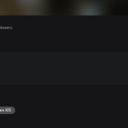
ikseen).
es X|S