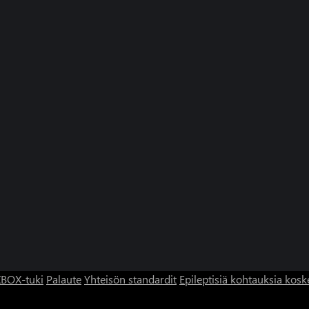
BOX-tuki
Palaute
Yhteisön standardit
Epileptisiä kohtauksia kosk