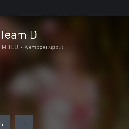
 Team D
IMITED
•
Kamppailupelit
● ● ●