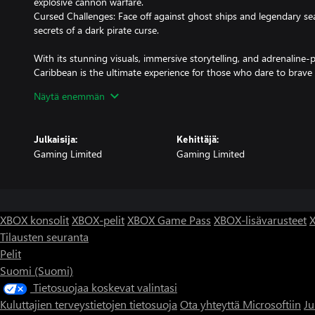
explosive cannon warfare.
Cursed Challenges: Face off against ghost ships and legendary s
secrets of a dark pirate curse.
With its stunning visuals, immersive storytelling, and adrenaline
Caribbean is the ultimate experience for those who dare to brave
the waves, break the curse, and claim the Caribbean as your own
Näytä enemmän
Julkaisija:
Kehittäjä:
Gaming Limited
Gaming Limited
XBOX konsolit
XBOX-pelit
XBOX Game Pass
XBOX-lisävarusteet
X
Tilausten seuranta
Pelit
Suomi (Suomi)
Tietosuojaa koskevat valintasi
Kuluttajien terveystietojen tietosuoja
Ota yhteyttä Microsoftiin
Ju