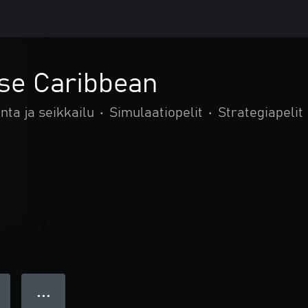
rse Caribbean
nta ja seikkailu
•
Simulaatiopelit
•
Strategiapelit
● ● ●