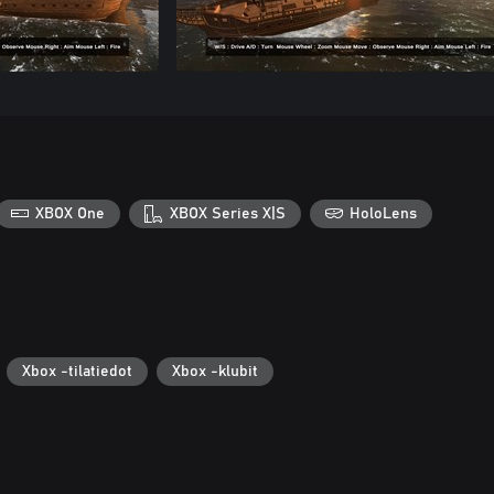
XBOX One
XBOX Series X|S
HoloLens
Xbox -tilatiedot
Xbox -klubit