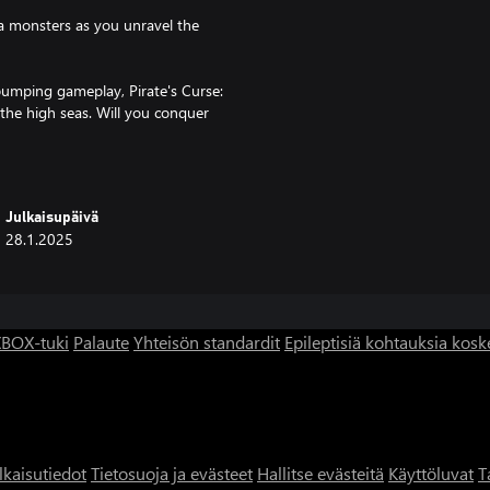
ea monsters as you unravel the
-pumping gameplay, Pirate's Curse:
 the high seas. Will you conquer
?
Julkaisupäivä
28.1.2025
BOX-tuki
Palaute
Yhteisön standardit
Epileptisiä kohtauksia kosk
lkaisutiedot
Tietosuoja ja evästeet
Hallitse evästeitä
Käyttöluvat
T