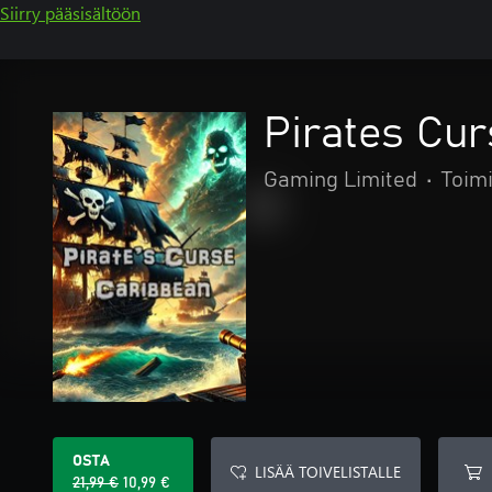
Siirry pääsisältöön
Pirates Cu
Gaming Limited
•
Toimi
OSTA
LISÄÄ TOIVELISTALLE
21,99 €
10,99 €