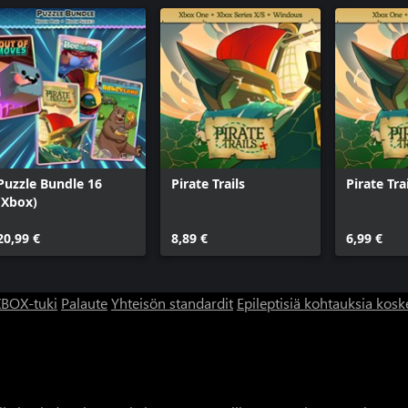
Puzzle Bundle 16
Pirate Trails
Pirate Tra
(Xbox)
20,99 €
8,89 €
6,99 €
BOX-tuki
Palaute
Yhteisön standardit
Epileptisiä kohtauksia kosk