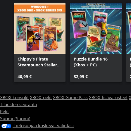
Chippy’s Pirate
Puzzle Bundle 16
Steampunch Stellar
(Xbox + PC)
Legends (Bundle)
40,99 €
32,99 €
XBOX konsolit
XBOX-pelit
XBOX Game Pass
XBOX-lisävarusteet
X
Tilausten seuranta
Pelit
Suomi (Suomi)
Tietosuojaa koskevat valintasi