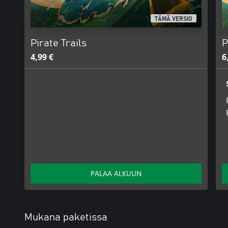
TÄMÄ VERSIO
Pirate Trails
P
4,99 €
6
PALAA ALKUUN
Mukana paketissa