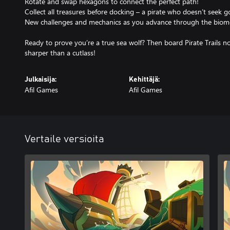
Rotate and swap hexagons to connect the perfect path!
Collect all treasures before docking – a pirate who doesn’t seek gol
New challenges and mechanics as you advance through the biom
Ready to prove you’re a true sea wolf? Then board Pirate Trails n
sharper than a cutlass!
Julkaisija:
Kehittäjä:
Afil Games
Afil Games
Vertaile versioita