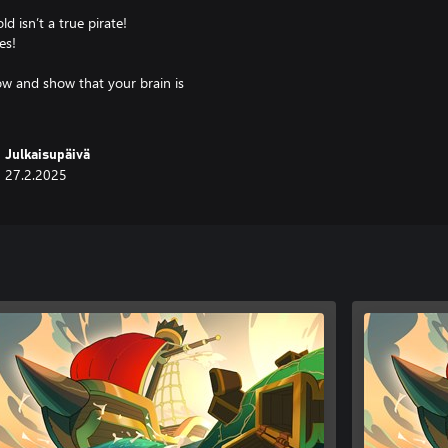
d isn’t a true pirate!
es!
ow and show that your brain is
Julkaisupäivä
27.2.2025