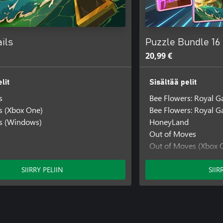
ails
Puzzle Bundle 16
20,99 €
lit
Sisältää pelit
s
Bee Flowers: Royal G
ls (Xbox One)
Bee Flowers: Royal G
ils (Windows)
HoneyLand
Out of Moves
Out of Moves (Xbox 
Pirate Trails
Pirate Trails (Xbox O
SIIRRY PELIIN
SIIR