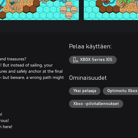
Pelaa käyttäen:
 and treasures?
XBOX Series X|S
! But instead of sailing, your
sures and safely anchor at the final
e – but beware, a wrong path might
Ominaisuudet
Yksi pelaaja
Optimoitu Xbox 
Xbox -pilvitallennukset
e!
rous!
h here!