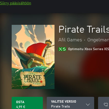
Siirry pääsisältöön
Pirate Trail
Afil Games
•
Ongelmanr
Optimoitu Xbox Series X|S
VALITSE VERSIO
OSTA
Pirate Trails
4,99 €