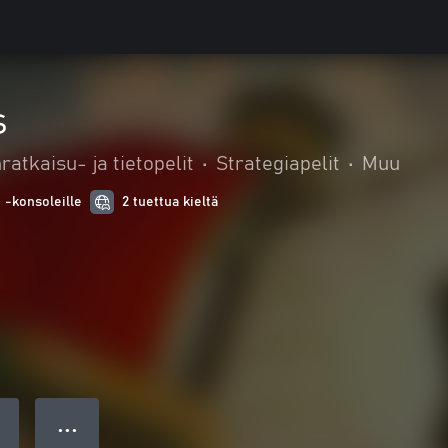
s
atkaisu- ja tietopelit
•
Strategiapelit
•
Muu
 -konsoleille
2 tuettua kieltä
● ● ●