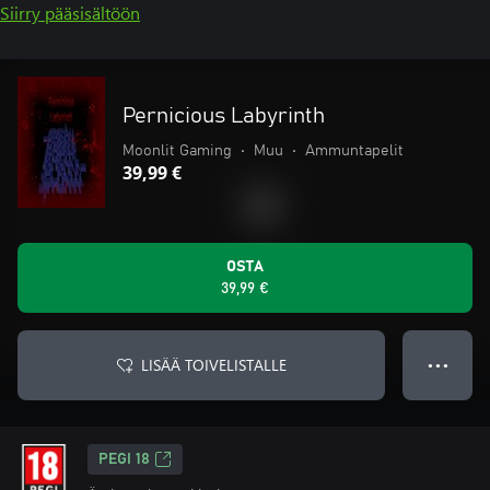
Siirry pääsisältöön
Pernicious Labyrinth
Moonlit Gaming
•
Muu
•
Ammuntapelit
39,99 €
OSTA
39,99 €
LISÄÄ TOIVELISTALLE
● ● ●
PEGI 18