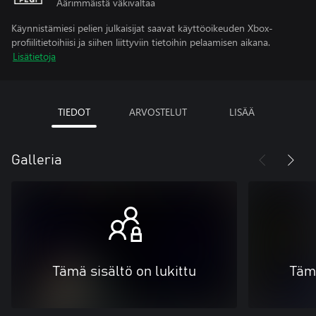
Äärimmäistä väkivaltaa
Käynnistämiesi pelien julkaisijat saavat käyttöoikeuden Xbox-
profiilitietoihiisi ja siihen liittyviin tietoihin pelaamisen aikana.
Lisätietoja
TIEDOT
ARVOSTELUT
LISÄÄ
Galleria
Tämä sisältö on lukittu
Tämä