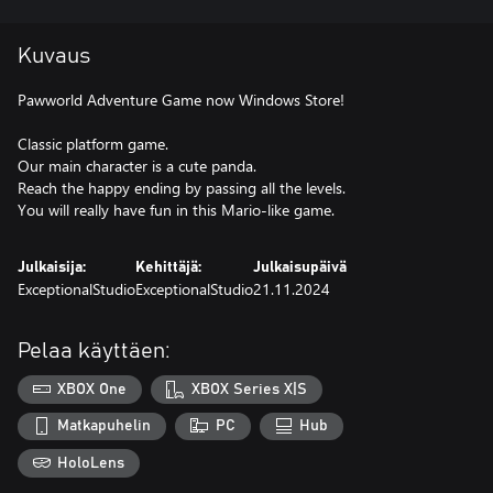
Kuvaus
Pawworld Adventure Game now Windows Store!
Classic platform game.
Our main character is a cute panda.
Reach the happy ending by passing all the levels.
You will really have fun in this Mario-like game.
Julkaisija:
Kehittäjä:
Julkaisupäivä
ExceptionalStudio
ExceptionalStudio
21.11.2024
Pelaa käyttäen:
XBOX One
XBOX Series X|S
Matkapuhelin
PC
Hub
HoloLens