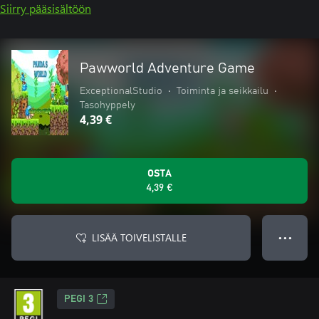
Siirry pääsisältöön
Pawworld Adventure Game
ExceptionalStudio
•
Toiminta ja seikkailu
•
Tasohyppely
4,39 €
OSTA
4,39 €
LISÄÄ TOIVELISTALLE
● ● ●
PEGI 3