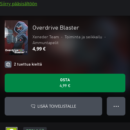
Siirry pääsisältöön
Overdrive Blaster
Xeneder Team
•
Toiminta ja seikkailu
•
Ammuntapelit
4,99 €
2 tuettua kieltä
OSTA
4,99 €
LISÄÄ TOIVELISTALLE
● ● ●