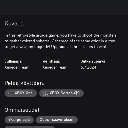
Kuvaus
In this retro-style arcade game, you have to shoot the monsters
to gather colored spheres! Get three of the same color in a row
to get a weapon upgrade! Upgrade all three colors to win!
Julkaisija:
Kehittäjä:
Julkaisupäivä
Xeneder Team
Xeneder Team
5.7.2024
Pelaa käyttäen:
XBOX One
XBOX Series X|S
Ominaisuudet
Yksi pelaaja
Xbox -saavutukset