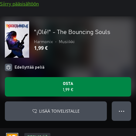
Siirry pääsisältöön
"¡Olé!" - The Bouncing Souls
Harmonix
•
Musiikki
1,99 €
Edellyttää peliä
OSTA
1,99 €
LISÄÄ TOIVELISTALLE
● ● ●