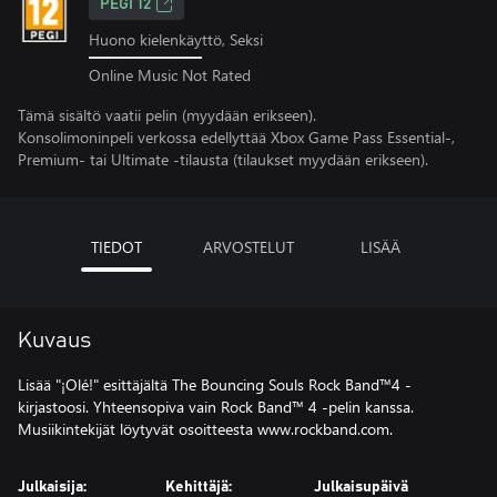
PEGI 12
Huono kielenkäyttö, Seksi
Online Music Not Rated
Tämä sisältö vaatii pelin (myydään erikseen).
Konsolimoninpeli verkossa edellyttää Xbox Game Pass Essential-,
Premium- tai Ultimate -tilausta (tilaukset myydään erikseen).
TIEDOT
ARVOSTELUT
LISÄÄ
Kuvaus
Lisää "¡Olé!" esittäjältä The Bouncing Souls Rock Band™4 -
kirjastoosi. Yhteensopiva vain Rock Band™ 4 -pelin kanssa.
Musiikintekijät löytyvät osoitteesta www.rockband.com.
Julkaisija:
Kehittäjä:
Julkaisupäivä