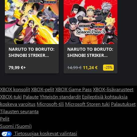
NARUTO TO BORUTO:
NARUTO TO BORUTO:
SHINOBI STRIKER
SHINOBI STRIKER
Ultimate Edition
Season Pass 3
79,99 €+
14,99 €
11,24 €
-25%
XBOX konsolit
XBOX-pelit
XBOX Game Pass
XBOX-lisävarusteet
XBOX-tuki
Palaute
Yhteisön standardit
Epileptisiä kohtauksia
koskeva varoitus
Microsoft-tili
Microsoft Storen tuki
Palautukset
Tilausten seuranta
Pelit
Suomi (Suomi)
Tietosuojaa koskevat valintasi