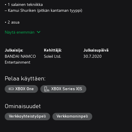
• 1 salainen tekniikka
– Kamui Shuriken (pitkän kantaman tyyppi)
• 2 asua
– Kakashi Outfit (Sixth Hokage Ver.): ylä- ja alaosa
Näytä enemmän
mies-/naisavatareille
– Kakashi Outfit (Next Gen Ver.): ylä- ja alaosa
mies-/naisavatareille
Julkaisija:
Kehittäjä:
Julkaisupäivä
BANDAI NAMCO
Soleil Ltd.
30.7.2020
• 1 avatarin osa
Entertainment
– hiukset (Kakashi Hatake Sixth Hokage) mies-/nais-avatareille
• Lisäsisältö
Pelaa käyttäen:
– aulatoiminto: Make-out Lit.
– arvonimi: Former Team 7 Leader.
XBOX One
XBOX Series X|S
Ominaisuudet
Verkkoyhteistyöpeli
Verkkomoninpeli