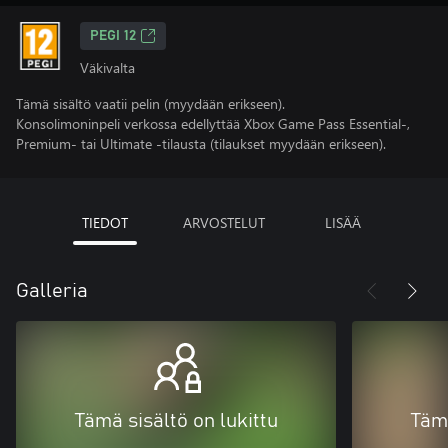
PEGI 12
Väkivalta
Tämä sisältö vaatii pelin (myydään erikseen).
Konsolimoninpeli verkossa edellyttää Xbox Game Pass Essential-,
Premium- tai Ultimate -tilausta (tilaukset myydään erikseen).
TIEDOT
ARVOSTELUT
LISÄÄ
Galleria
Tämä sisältö on lukittu
Tämä