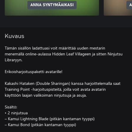
ANNA SYNTYMÄAIKASI
A
Kuvaus
Tämän sisällön ladattuasi voit määrittää uuden mestarin
menemällä online-aulassa Hidden Leaf Villageen ja sitten Ninjutsu
Libraryyn.
Erikoisharjoituspaketti avatarille!
Kakashi Hataken (Double Sharingan) kanssa harjoittelemalla saat
Training Point -harjoituspisteitä, joilla voit avata avatarin
käyttöön laajan valikoiman ninjutsuja ja asuja.
Sisältö:
• 2 ninjutsua
– Kamui Lightning Blade (pitkän kantaman tyyppi)
– Kamui Bond (pitkän kantaman tyyppi)