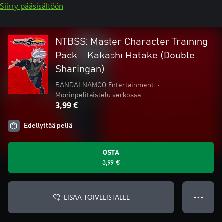
Siirry pääsisältöön
NTBSS: Master Character Training
Pack - Kakashi Hatake (Double
Sharingan)
BANDAI NAMCO Entertainment
•
Moninpelitaistelu verkossa
3,99 €
Edellyttää peliä
OSTA
3,99 €
LISÄÄ TOIVELISTALLE
● ● ●