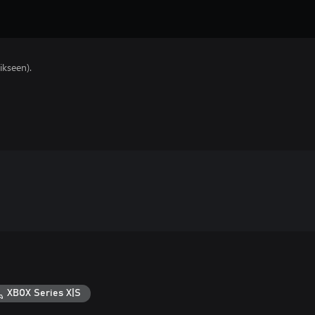
ikseen).
XBOX Series X|S