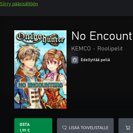
Siirry pääsisältöön
No Encount
KEMCO
•
Roolipelit
Edellyttää peliä
OSTA
LISÄÄ TOIVELISTALLE
1,99 €