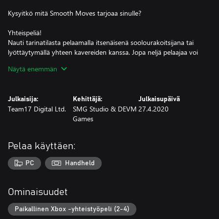
Kysyitkö mitä Smooth Moves tarjoaa sinulle?
Yhteispeliä!
Nauti tarinatilasta pelaamalla itsenäisenä soolourakoitsijana tai
lyöttäytymällä yhteen kavereiden kanssa. Jopa neljä pelaajaa voi
asettua olohuoneen sohvalle kinaamaan siitä, mikä on paras tapa
Näytä enemmän
sohvan kantamiseen pelissä yhteisvoimin. Testaa omat JA
kavereidesi taidot!
Julkaisija:
Kehittäjä:
Julkaisupäivä
Fysiikkaa!
Team17 Digital Ltd.
SMG Studio & DEVM
27.4.2020
Ovatko ovet ja ikkunat huonekalujen tiellä? Hoida ne tieltäsi
Games
fysiikan lakien voimalla! Nosta, heitä ja paukuta tiesi
ennätysnopeisiin muuttoihin.
Pelaa käyttäen:
Toimintaa!
Opettele alan salat koko ajan vaarallisemmiksi ja fantastisimmiksi
PC
Handheld
muuttuvilla muuttokeikoilla. Vuode ei koskaan siirry pisteestä A
pisteeseen B suorassa linjassa, joten viskaa koulutusopas
nurkkaan ja ryhdy luovaksi!
Ominaisuudet
Seikkailuja!
Paikallinen Xbox -yhteistyöpeli (2-4)
Jokainen muuttofirma alkaa pienestä, mutta maineesi kasvaessa