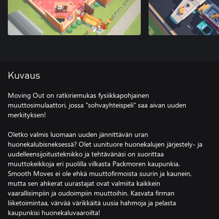
Kuvaus
Moving Out on ratkiriemukas fysiikkapohjainen
muuttosimulaattori, jossa "sohvayhteispeli" saa aivan uuden
merkityksen!
Oletko valmis luomaan uuden jännittävän uran
huonekalubisneksessä? Olet uunituore huonekalujen järjestely- ja
uudelleensijoitusteknikko ja tehtävänäsi on suorittaa
muuttokeikkoja eri puolilla vilkasta Packmoren kaupunkia.
Smooth Moves ei ole ehkä muuttofirmoista suurin ja kaunein,
mutta sen ahkerat uurastajat ovat valmiita kaikkein
vaarallisimpiin ja oudoimpiin muuttoihin. Kasvata firman
liiketoimintaa, värvää värikkäitä uusia hahmoja ja pelasta
kaupunkisi huonekaluvaaroilta!