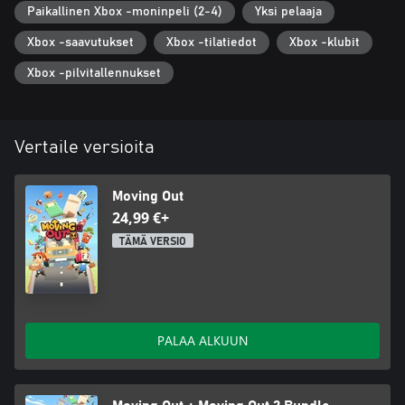
Paikallinen Xbox -moninpeli (2-4)
Yksi pelaaja
saat yhä kiinnostavampia keikkoja. Pääset etenemään uneliaista
lähiöistä kiireisille maatiloille, kummitustaloihin,
Xbox -saavutukset
Xbox -tilatiedot
Xbox -klubit
virtuaalitodellisuuteen ja jopa tuonpuoleiseen!
Xbox -pilvitallennukset
Hahmoja!
Värvää työntekijöitä värikkäiden ja manuaalisen työhön
intohimolla suhtautuvien hahmojen värikkäästä valikoimasta.
Vertaile versioita
Avustustila!
Oletko aloittelija alalla? Ei huolta! Voit säätää pelin vaikeusasteen
itsellesi sopivaksi.
Moving Out
24,99 €+
Älä aikaile! Kerää kaverisi kokoon ja ala muuttojen mestariksi
TÄMÄ VERSIO
Moving Outissa!
PALAA ALKUUN