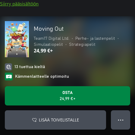
Siirry pääsisältöön
Moving Out
Team17 Digital Ltd.
•
Perhe- ja lastenpelit
•
Simulaatiopelit
•
Strategiapelit
24,99 €+
13 tuettua kieltä
Kämmenlaitteelle optimoitu
OSTA
24,99 €+
LISÄÄ TOIVELISTALLE
● ● ●