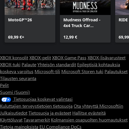
MotoGP™26
Mudness Offroad -
RIDE
4x4 Truck Car
Simulator
69,99 €+
12,99 €
69,99
XBOX konsolit
XBOX-pelit
XBOX Game Pass
XBOX-lisävarusteet
XBOX-tuki
Palaute
Yhteisön standardit
Epileptisiä kohtauksia
koskeva varoitus
Microsoft-tili
Microsoft Storen tuki
Palautukset
Tilausten seuranta
Pelit
Suomi (Suomi)
Tietosuojaa koskevat valintasi
Kuluttajien terveystietojen tietosuoja
Ota yhteyttä Microsoftiin
Julkaisutiedot
Tietosuoja ja evästeet
Hallitse evästeitä
Käyttöluvat
Tavaramerkit
Kolmansien osapuolten huomautukset
Tietoja mainoksista
EU Compliance DoCs