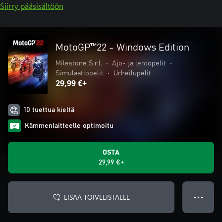
Siirry pääsisältöön
MotoGP™22 - Windows Edition
Milestone S.r.l.
•
Ajo- ja lentopelit
•
Simulaatiopelit
•
Urheilupelit
29,99 €+
10 tuettua kieltä
Kämmenlaitteelle optimoitu
OSTA
29,99 €+
LISÄÄ TOIVELISTALLE
● ● ●