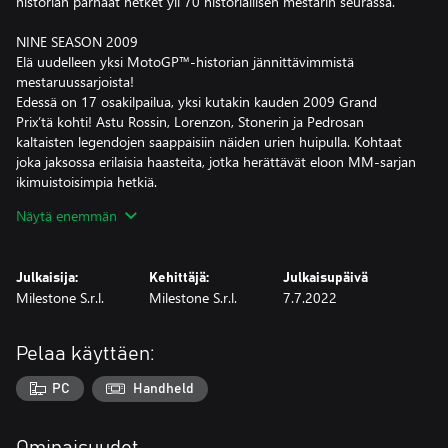
historian parhaat hetket yli 70 historiallisen mestarin seurassa.
NINE SEASON 2009
Elä uudelleen yksi MotoGP™-historian jännittävimmistä
mestaruussarjoista!
Edessä on 17 osakilpailua, yksi kutakin kauden 2009 Grand
Prix’tä kohti! Astu Rossin, Lorenzon, Stonerin ja Pedrosan
kaltaisten legendojen saappaisiin näiden urien huipulla. Kohtaat
joka jaksossa erilaisia haasteita, jotka herättävät eloon MM-sarjan
ikimuistoisimpia hetkiä.
Näytä enemmän
Kilpailuihin tuo lisätunnelmaa yli 50 minuuttia kuvamateriaalia,
jota esitetään kunkin osakilpailun alussa verrattoman Mark
Nealen selostamana ja ohjaamana.
Julkaisija:
Kehittäjä:
Julkaisupäivä
Milestone S.r.l.
Milestone S.r.l.
7.7.2022
MESTAREIDEN KOULU
Astu MotoGP™ ACADEMYYN ja tuo sisäinen mestarisi esiin:
uusien pelihaasteiden kautta opit kaikki lajin temput ja sinusta
Pelaa käyttäen:
tulee jokaisen radan nopein.
PC
Handheld
Kehity unelmiesi ajajaksi uusilla opastuksilla, jotka auttavat sinua
parantamaan taitojasi nopeasti lyhyissä pelisessioissa.
Ominaisuudet