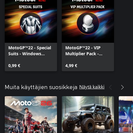
Ensi kertaa tässä pelisarjassa voit haastaa ystäväsi jaetun näytön
tilassa. Älä missaa tätä tilaisuutta!
Ja aivan kuin se ei riittäisi, voit pitää hauskaa konsolisukupolvien
välisen verkkomoninpelitilan* tarjoamien mahtavien haasteiden
parissa!
*Sukupolvien välinen moninpeli on käytettävissä saman
tuoteperheen konsoleilla.
MotoGP™22 - Special
MotoGP™22 - VIP
Suits - Windows
Multiplier Pack -
Edition
Windows Edition
0,99 €
4,99 €
Näytä kaikki
Muita käyttäjien suosikkeja