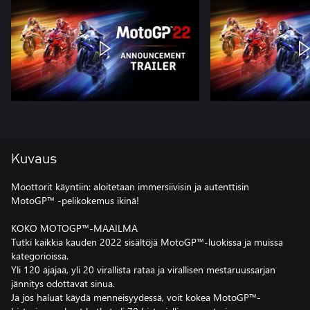
Kuvaus
Moottorit käyntiin: aloitetaan immersiivisin ja autenttisin
MotoGP™ -pelikokemus ikinä!
KOKO MOTOGP™-MAAILMA
Tutki kaikkia kauden 2022 sisältöjä MotoGP™-luokissa ja muissa
kategorioissa.
Yli 120 ajajaa, yli 20 virallista rataa ja virallisen mestaruussarjan
jännitys odottavat sinua.
Ja jos haluat käydä menneisyydessä, voit kokea MotoGP™-