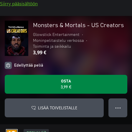
Siirry pääsisältöön
Monsters & Mortals - US Creators
Glowstick Entertainment
•
Moninpelitaistelu verkossa
•
Toiminta ja seikkailu
3,99 €
Edellyttää peliä
OSTA
3,99 €
LISÄÄ TOIVELISTALLE
● ● ●