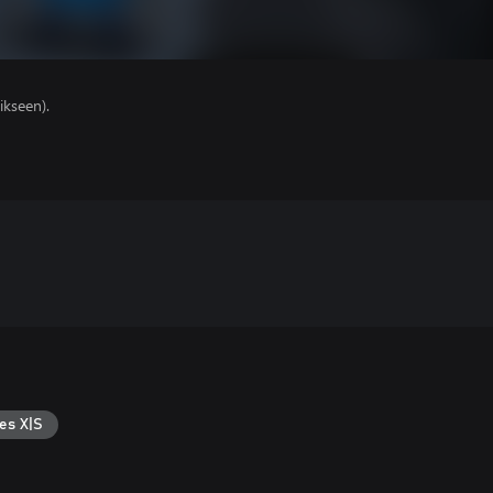
ikseen).
es X|S