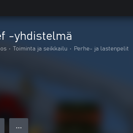
f -yhdistelmä
ios
•
Toiminta ja seikkailu
•
Perhe- ja lastenpelit
● ● ●