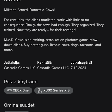
Militant. Armed. Domestic. Cows!
For centuries, the aliens mutilated cattle with little to no
consequence. Finally, the cows had enough. They organized. They
trained. Now they are ready... for their revenge!
M.A.D. Cows is an exciting, retro, action platform game. Mow
down aliens. Buy better guns. Rescue cows, dogs, raccoons, and
more.
Julkaisija:
Kehittäjä:
Julkaisupäivä
Cascadia Games LLC
Cascadia Games LLC
7.12.2023
Pelaa käyttäen:
XBOX One
XBOX Series X|S
Ominaisuudet