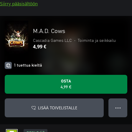
Siirry pääsisältöön
M.A.D. Cows
Cascadia Games LLC
•
Toiminta ja seikkailu
4,99 €
1 tuettua kieltä
OSTA
4,99 €
LISÄÄ TOIVELISTALLE
● ● ●