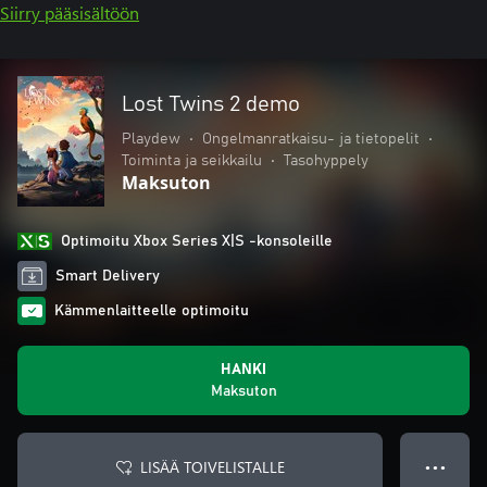
Siirry pääsisältöön
Lost Twins 2 demo
Playdew
•
Ongelmanratkaisu- ja tietopelit
•
Toiminta ja seikkailu
•
Tasohyppely
Maksuton
Optimoitu Xbox Series X|S -konsoleille
Smart Delivery
Kämmenlaitteelle optimoitu
HANKI
Maksuton
LISÄÄ TOIVELISTALLE
● ● ●