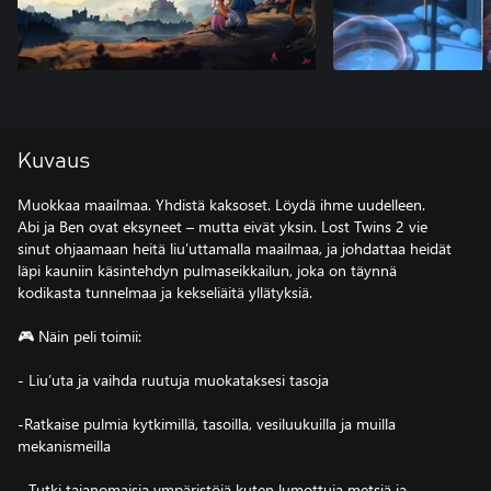
Kuvaus
Muokkaa maailmaa. Yhdistä kaksoset. Löydä ihme uudelleen.
Abi ja Ben ovat eksyneet – mutta eivät yksin. Lost Twins 2 vie
sinut ohjaamaan heitä liu’uttamalla maailmaa, ja johdattaa heidät
läpi kauniin käsintehdyn pulmaseikkailun, joka on täynnä
kodikasta tunnelmaa ja kekseliäitä yllätyksiä.
🎮 Näin peli toimii:
- Liu’uta ja vaihda ruutuja muokataksesi tasoja
-Ratkaise pulmia kytkimillä, tasoilla, vesiluukuilla ja muilla
mekanismeilla
- Tutki taianomaisia ympäristöjä kuten lumottuja metsiä ja