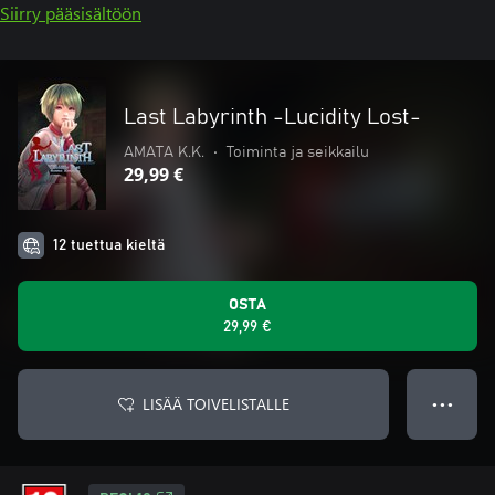
Siirry pääsisältöön
Last Labyrinth -Lucidity Lost-
AMATA K.K.
•
Toiminta ja seikkailu
29,99 €
12 tuettua kieltä
OSTA
29,99 €
LISÄÄ TOIVELISTALLE
● ● ●