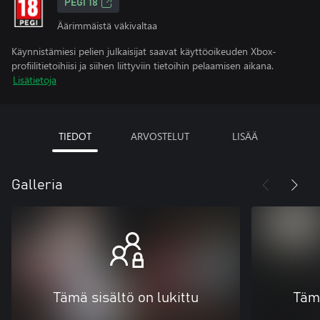
PEGI 18
Äärimmäistä väkivaltaa
Käynnistämiesi pelien julkaisijat saavat käyttöoikeuden Xbox-
profiilitietoihiisi ja siihen liittyviin tietoihin pelaamisen aikana.
Lisätietoja
TIEDOT
ARVOSTELUT
LISÄÄ
Galleria
Tämä sisältö on lukittu
Tämä