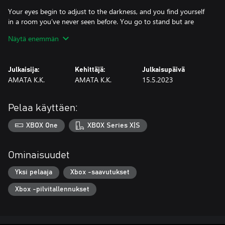
Your eyes begin to adjust to the darkness, and you find yourself
in a room you’ve never seen before. You go to stand but are
barely able to move. You look down to find that your arms and
Näytä enemmän
legs are strapped to a wheelchair.
As the panic begins to set it, you catch a glimpse of a figure out
Julkaisija:
Kehittäjä:
Julkaisupäivä
of the corner of your eye.
AMATA K.K.
AMATA K.K.
15.5.2023
!?
Pelaa käyttäen:
A young girl, standing in the darkness, stares at you with cold
eyes…
XBOX One
XBOX Series X|S
Ominaisuudet
Yksi pelaaja
Xbox -saavutukset
Xbox -pilvitallennukset