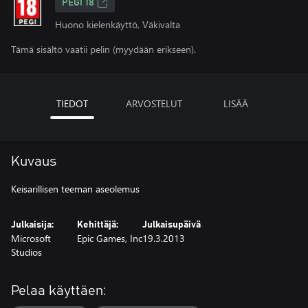
PEGI 18
Huono kielenkäyttö, Väkivalta
Tämä sisältö vaatii pelin (myydään erikseen).
TIEDOT
ARVOSTELUT
LISÄÄ
Kuvaus
Keisarillisen teeman aseolemus
Julkaisija:
Kehittäjä:
Julkaisupäivä
Microsoft
Epic Games, Inc
19.3.2013
Studios
Pelaa käyttäen: