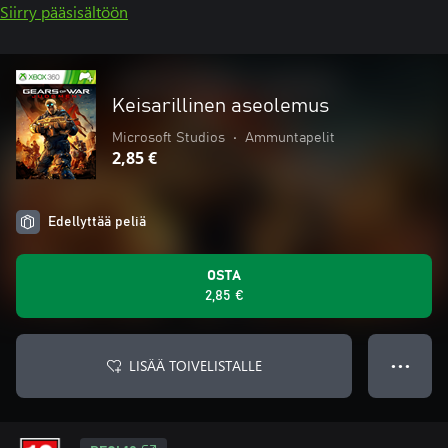
Siirry pääsisältöön
Keisarillinen aseolemus
Microsoft Studios
•
Ammuntapelit
2,85 €
Edellyttää peliä
OSTA
2,85 €
LISÄÄ TOIVELISTALLE
● ● ●