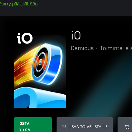
Siirry pääsisältöön
iO
Gamious
•
Toiminta ja 
OSTA
LISÄÄ TOIVELISTALLE
7,98 €