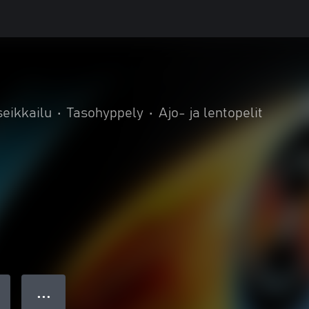
seikkailu
•
Tasohyppely
•
Ajo- ja lentopelit
● ● ●