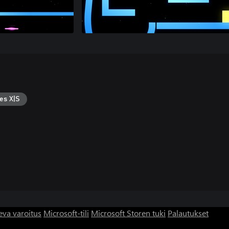
es X|S
eva varoitus
Microsoft-tili
Microsoft Storen tuki
Palautukset