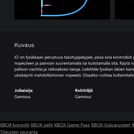
Kuvaus
iO on fysiikkaan perustuva tasohyppelypeli, jossa sinä kontrolloit 
nopeuteen ja painoon suurentamalla tai kutistamalla sitä. Käytä 
palloon vauhtia ja ratkoaksesi tasoja. Leikittele fysiikan lakien ka
uloskäynti mahdollisimman nopeasti. Osaatko voittaa kultamitalin 
Julkaisija:
Kehittäjä:
Gamious
Gamious
XBOX konsolit
XBOX-pelit
XBOX Game Pass
XBOX-lisävarusteet
X
Tilausten seuranta