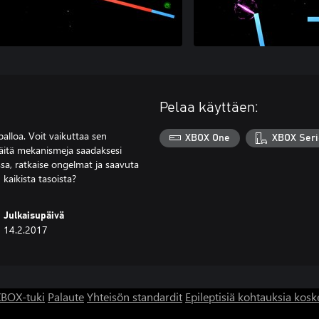
Pelaa käyttäen:
palloa. Voit vaikuttaa sen
XBOX One
XBOX Seri
näitä mekanismeja saadaksesi
nssa, ratkaise ongelmat ja saavuta
kaikista tasoista?
Julkaisupäivä
14.2.2017
BOX-tuki
Palaute
Yhteisön standardit
Epileptisiä kohtauksia kosk