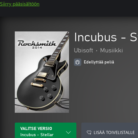
Siirry pääsisältöön
Incubus - S
Ubisoft
•
Musiikki
Edellyttää peliä
VALITSE VERSIO
LISÄÄ TOIVELISTALLE
Incubus - Stellar