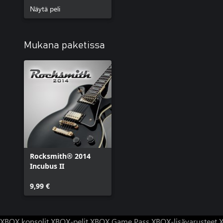
Näytä peli
Mukana paketissa
Rocksmith® 2014
Incubus II
9,99 €
XBOX konsolit
XBOX-pelit
XBOX Game Pass
XBOX-lisävarusteet
X