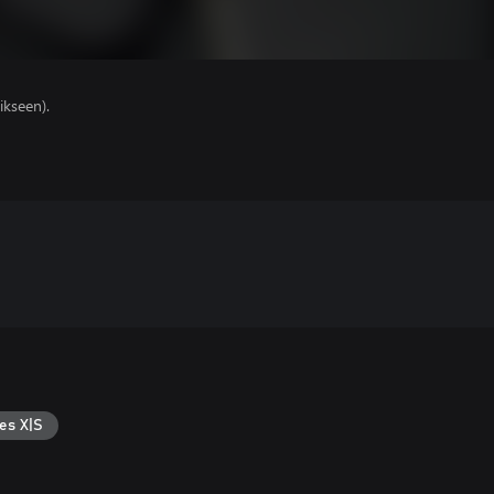
ikseen).
es X|S