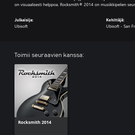
on visuaalisesti helppoa. Rocksmith® 2014 on musiikkipelien seur
Julkaisija:
Kehittäjä:
Ubisoft
Ubisoft - San F
Toimii seuraavien kanssa:
Rocksmith 2014