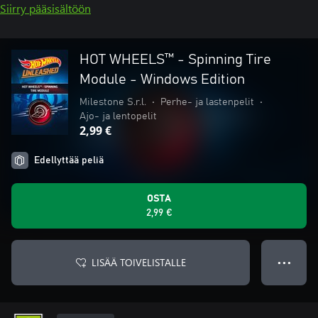
Siirry pääsisältöön
HOT WHEELS™ - Spinning Tire
Module - Windows Edition
Milestone S.r.l.
•
Perhe- ja lastenpelit
•
Ajo- ja lentopelit
2,99 €
Edellyttää peliä
OSTA
2,99 €
LISÄÄ TOIVELISTALLE
● ● ●