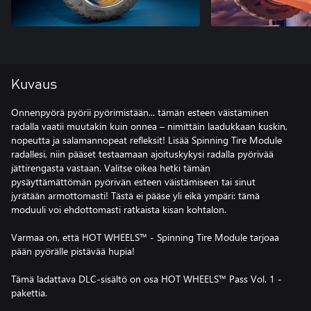
Kuvaus
Onnenpyörä pyörii pyörimistään... tämän esteen väistäminen
radalla vaatii muutakin kuin onnea – nimittäin laadukkaan kuskin,
nopeutta ja salamannopeat refleksit! Lisää Spinning Tire Module
radallesi, niin pääset testaamaan ajoituskykysi radalla pyörivää
jättirengasta vastaan. Valitse oikea hetki tämän
pysäyttämättömän pyörivän esteen väistämiseen tai sinut
jyrätään armottomasti! Tästä ei pääse yli eikä ympäri: tämä
moduuli voi ehdottomasti ratkaista kisan kohtalon.
Varmaa on, että HOT WHEELS™ - Spinning Tire Module tarjoaa
pään pyörälle pistävää hupia!
Tämä ladattava DLC-sisältö on osa HOT WHEELS™ Pass Vol. 1 -
pakettia.