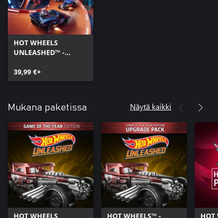
HOT WHEELS
UNLEASHED™ -
Windows Edition
39,99 €+
Näytä kaikki
Mukana paketissa
HOT WHEELS
HOT WHEELS™ -
HOT 