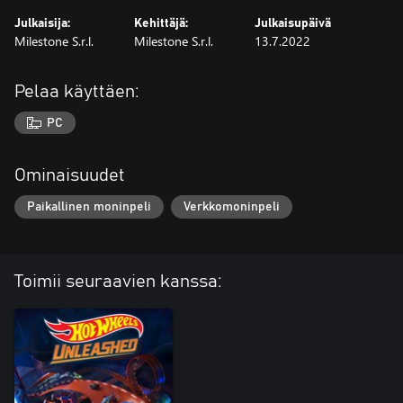
Julkaisija:
Kehittäjä:
Julkaisupäivä
Milestone S.r.l.
Milestone S.r.l.
13.7.2022
Pelaa käyttäen:
PC
Ominaisuudet
Paikallinen moninpeli
Verkkomoninpeli
Toimii seuraavien kanssa: