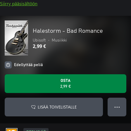
Siirry pääsisältöön
Halestorm - Bad Romance
Ubisoft
•
Musiikki
2,99 €
Edellyttää peliä
OSTA
2,99 €
LISÄÄ TOIVELISTALLE
● ● ●