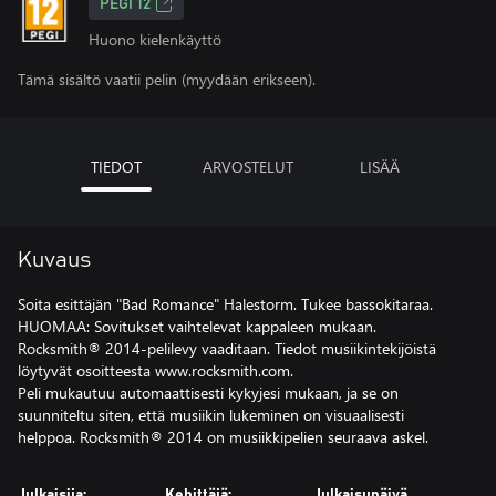
PEGI 12
Huono kielenkäyttö
Tämä sisältö vaatii pelin (myydään erikseen).
TIEDOT
ARVOSTELUT
LISÄÄ
Kuvaus
Soita esittäjän "Bad Romance" Halestorm. Tukee bassokitaraa.
HUOMAA: Sovitukset vaihtelevat kappaleen mukaan.
Rocksmith® 2014-pelilevy vaaditaan. Tiedot musiikintekijöistä
löytyvät osoitteesta www.rocksmith.com.
Peli mukautuu automaattisesti kykyjesi mukaan, ja se on
suunniteltu siten, että musiikin lukeminen on visuaalisesti
helppoa. Rocksmith® 2014 on musiikkipelien seuraava askel.
Julkaisija:
Kehittäjä:
Julkaisupäivä