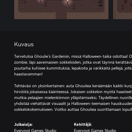
Kuvaus
Tervetuloa Ghoulie’s Gardeniin, missä Halloween-taika odottaa! Oh
zombie, läpi aavemaisien sokkeloiden, jotka ovat täynnä kerättä
puutarha kuhisee kummituksia, lepakoita ja värikkäitä pellejä, jo
haastavamman!
Tehtäväsi on yksinkertainen: auta Ghouliea keräämään kaikki kurpit
hirviöitä jokaisessa käänteessä. Jokaisen sokkelon myötä haasteet
mutkia pelaajien mielenkiinnon ylläpitämiseksi. Täydellinen nuorille
yhdistää viehättävät visuaalit ja Halloween-teemaisen hauskuude
sokkelokokemukseen. Voitko auttaa Ghouliea suorittamaan lopull
Julkaisija:
Kehittäjä:
Everynot Games Studio
Everynot Games Studio