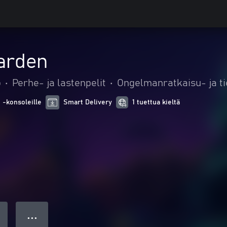
arden
o
•
Perhe- ja lastenpelit
•
Ongelmanratkaisu- ja ti
 -konsoleille
Smart Delivery
1 tuettua kieltä
● ● ●