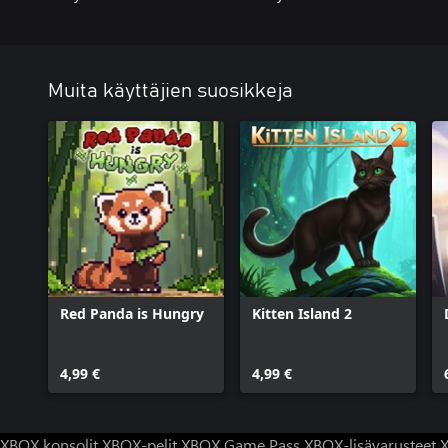
Muita käyttäjien suosikkeja
Red Panda is Hungry
Kitten Island 2
4,99 €
4,99 €
XBOX konsolit
XBOX-pelit
XBOX Game Pass
XBOX-lisävarusteet
X