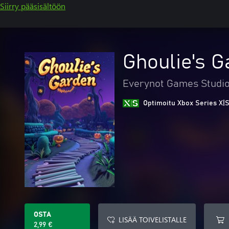
Siirry pääsisältöön
Ghoulie's G
Everynot Games Studi
Optimoitu Xbox Series X|S
OSTA
LISÄÄ TOIVELISTALLE
2,99 €