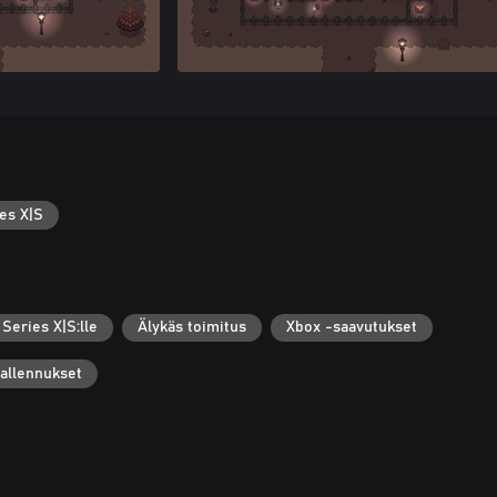
es X|S
Series X|S:lle
Älykäs toimitus
Xbox -saavutukset
tallennukset