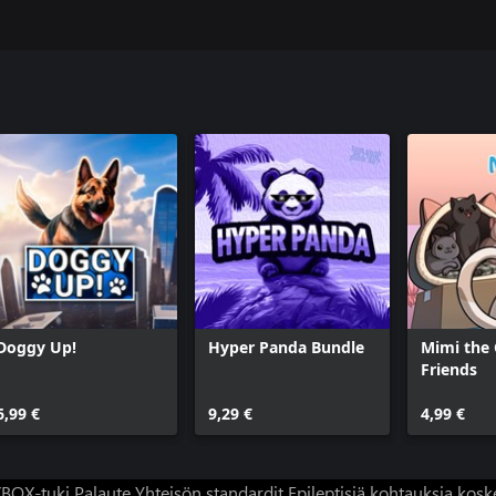
Doggy Up!
Hyper Panda Bundle
Mimi the 
Friends
6,99 €
9,29 €
4,99 €
BOX-tuki
Palaute
Yhteisön standardit
Epileptisiä kohtauksia kosk