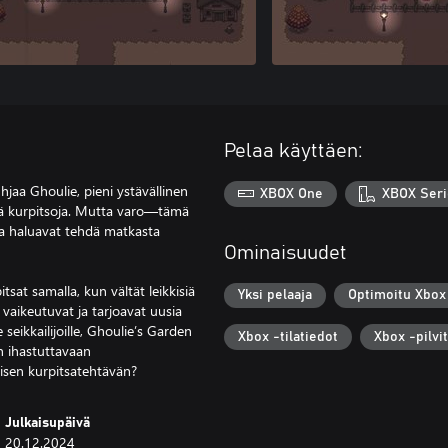
Pelaa käyttäen:
jaa Ghoulie, pieni ystävällinen
XBOX One
XBOX Seri
viä kurpitsoja. Mutta varo—tämä
tka haluavat tehdä matkasta
Ominaisuudet
sat samalla, kun vältät leikkisiä
Yksi pelaaja
Optimoitu Xbox 
 vaikeutuvat ja tarjoavat uusia
 seikkailijoille, Ghoulie’s Garden
Xbox -tilatiedot
Xbox -pilvi
n ihastuttavaan
isen kurpitsatehtävän?
Julkaisupäivä
20.12.2024