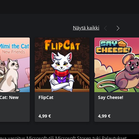
Näytä kaikki
Cat: New
FlipCat
Say Cheese!
4,99 €
4,99 €
eva varoitus
Microsoft-tili
Microsoft Storen tuki
Palautukset