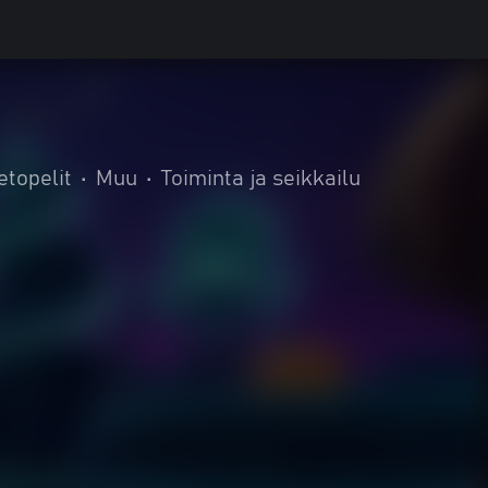
etopelit
•
Muu
•
Toiminta ja seikkailu