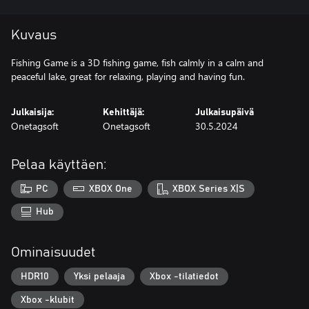
Kuvaus
Fishing Game is a 3D fishing game, fish calmly in a calm and
peaceful lake, great for relaxing, playing and having fun.
Julkaisija:
Kehittäjä:
Julkaisupäivä
Onetagsoft
Onetagsoft
30.5.2024
Pelaa käyttäen:
PC
XBOX One
XBOX Series X|S
Hub
Ominaisuudet
HDR10
Yksi pelaaja
Xbox -tilatiedot
Xbox -klubit