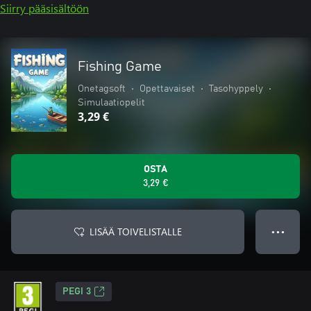
Siirry pääsisältöön
Fishing Game
Onetagsoft
•
Opettavaiset
•
Tasohyppely
•
Simulaatiopelit
3,29 €
OSTA
3,29 €
LISÄÄ TOIVELISTALLE
● ● ●
PEGI 3