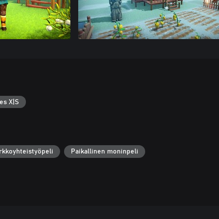
es X|S
rkkoyhteistyöpeli
Paikallinen moninpeli