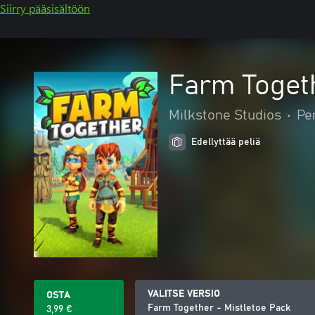
Siirry pääsisältöön
Farm Togeth
Milkstone Studios
•
Pe
Edellyttää peliä
VALITSE VERSIO
OSTA
Farm Together - Mistletoe Pack
3,99 €