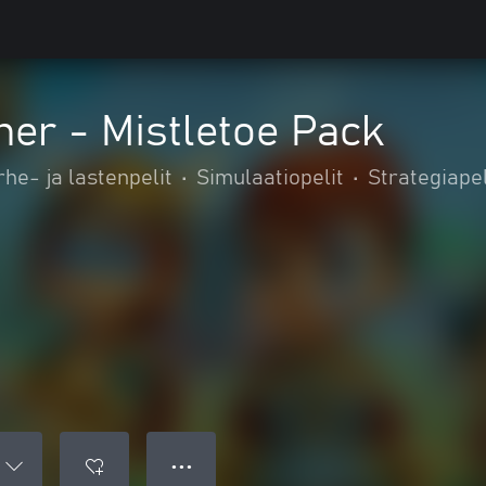
er - Mistletoe Pack
rhe- ja lastenpelit
•
Simulaatiopelit
•
Strategiapel
● ● ●