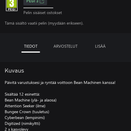
PEGI 3
Pelin sisäiset ostokset
Tämä sisältö vaatii pelin (myydään erikseen).
TIEDOT
ARVOSTELUT
LISÄÄ
Kuvaus
Päivitä varustuksesi ja ryntää voittoon Bean Machinen kanssa!
Sisältää 12 esinettä:
Bean Machine (ylä- ja alaosa)
Attention Seeker (ilme)
Bungee Crown (tuuletus)
Cyberbean (lempinimi)
Digitized (nimikyltti)
2 x kasvolevy