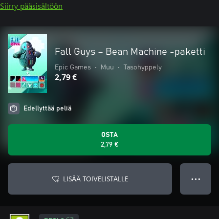
Siirry pääsisältöön
Fall Guys – Bean Machine -paketti
Epic Games
•
Muu
•
Tasohyppely
2,79 €
Edellyttää peliä
OSTA
2,79 €
LISÄÄ TOIVELISTALLE
● ● ●