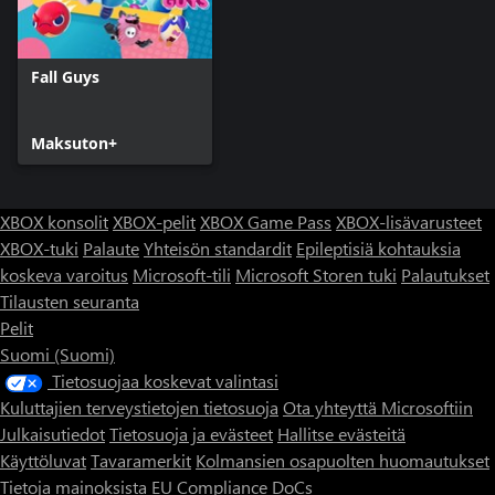
Fall Guys
Maksuton+
XBOX konsolit
XBOX-pelit
XBOX Game Pass
XBOX-lisävarusteet
XBOX-tuki
Palaute
Yhteisön standardit
Epileptisiä kohtauksia
koskeva varoitus
Microsoft-tili
Microsoft Storen tuki
Palautukset
Tilausten seuranta
Pelit
Suomi (Suomi)
Tietosuojaa koskevat valintasi
Kuluttajien terveystietojen tietosuoja
Ota yhteyttä Microsoftiin
Julkaisutiedot
Tietosuoja ja evästeet
Hallitse evästeitä
Käyttöluvat
Tavaramerkit
Kolmansien osapuolten huomautukset
Tietoja mainoksista
EU Compliance DoCs