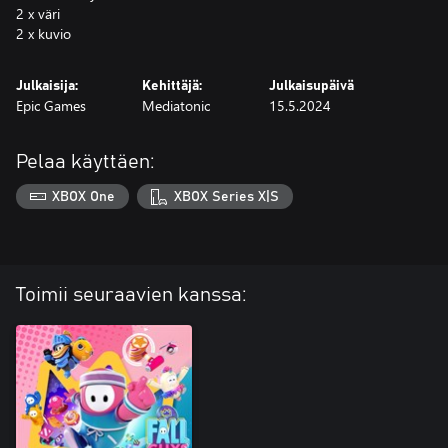
2 x väri
2 x kuvio
Julkaisija:
Kehittäjä:
Julkaisupäivä
Epic Games
Mediatonic
15.5.2024
Pelaa käyttäen:
XBOX One
XBOX Series X|S
Toimii seuraavien kanssa: