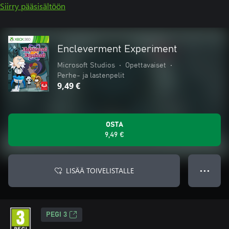
Siirry pääsisältöön
Encleverment Experiment
Microsoft Studios
•
Opettavaiset
•
Perhe- ja lastenpelit
9,49 €
OSTA
9,49 €
LISÄÄ TOIVELISTALLE
● ● ●
PEGI 3