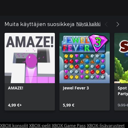
Näytä kaikki
Muita käyttäjien suosikkeja
AMAZE!
Jewel Fever 3
Spot 
Part
4,99 €+
5,99 €
9,99 
XBOX konsolit
XBOX-pelit
XBOX Game Pass
XBOX-lisävarusteet