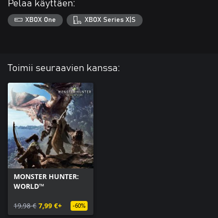
Pelaa käyttäen:
XBOX One
XBOX Series X|S
Toimii seuraavien kanssa:
MONSTER HUNTER:
WORLD™
19,98 €
7,99 €+
-60%