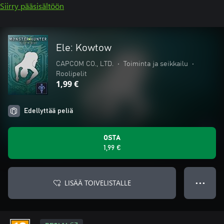
Siirry pääsisältöön
Ele: Kowtow
CAPCOM CO., LTD.
•
Toiminta ja seikkailu
•
Roolipelit
1,99 €
Edellyttää peliä
OSTA
1,99 €
LISÄÄ TOIVELISTALLE
● ● ●