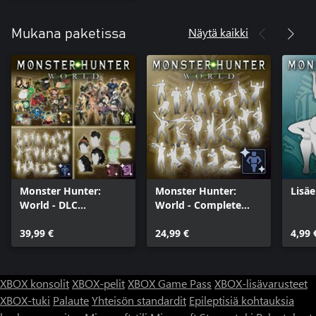
Näytä kaikki
Mukana paketissa
Monster Hunter:
Monster Hunter:
Lisäe
World - DLC
World - Complete
Collection
Gesture Pack
39,99 €
24,99 €
4,99 
XBOX konsolit
XBOX-pelit
XBOX Game Pass
XBOX-lisävarusteet
XBOX-tuki
Palaute
Yhteisön standardit
Epileptisiä kohtauksia