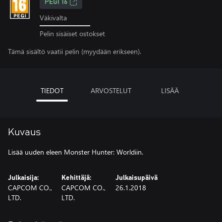
PEGI 16
Väkivalta
Pelin sisäiset ostokset
Tämä sisältö vaatii pelin (myydään erikseen).
TIEDOT
ARVOSTELUT
LISÄÄ
Kuvaus
Lisää uuden eleen Monster Hunter: Worldiin.
Julkaisija:
Kehittäjä:
Julkaisupäivä
CAPCOM CO.,
CAPCOM CO.,
26.1.2018
LTD.
LTD.