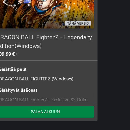
TÄMÄ VERSIO
RAGON BALL FighterZ - Legendary
dition(Windows)
09,99 €+
Sisältää pelit
DRAGON BALL FIGHTERZ (Windows)
Sisältyvät lisäosat
DRAGON BALL FighterZ - Exclusive SS Goku
Lobby Avatar (Windows)
PALAA ALKUUN
DRAGON BALL FighterZ - FighterZ Pass
DRAGON BALL FighterZ - FighterZ Pass 2
(Windows)