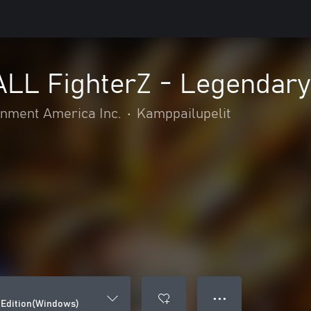
L FighterZ - Legendary
nment America Inc.
•
Kamppailupelit
● ● ●
Edition(Windows)