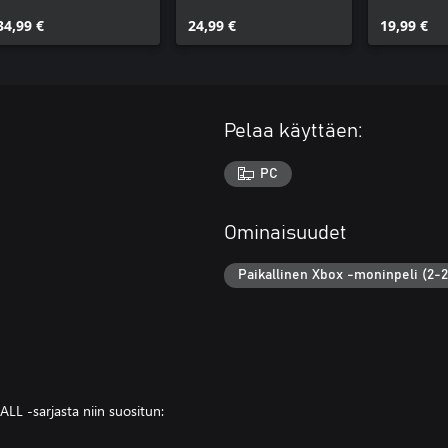
Pass
Pass 2 (Windows)
Pass 3 (
34,99 €
24,99 €
19,99 €
Pelaa käyttäen:
PC
Ominaisuudet
Paikallinen Xbox -moninpeli (2-2
L -sarjasta niin suositun: