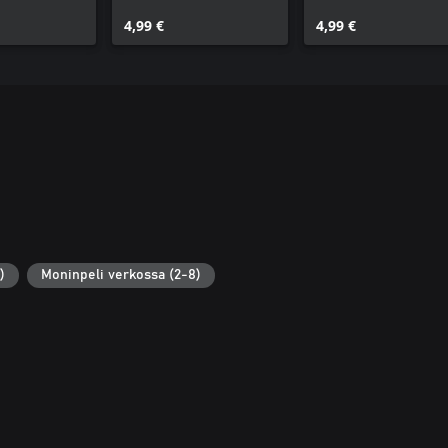
Windows)
(Lab Coat) (Windows)
Commentator Voic
4,99 €
Pack (Windows)
4,99 €
)
Moninpeli verkossa (2-8)