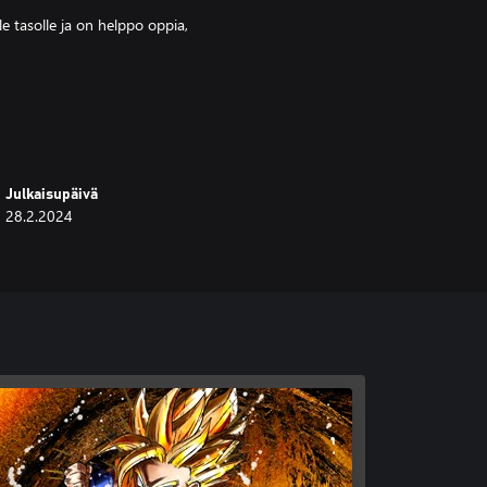
e tasolle ja on helppo oppia,
elmäliikkeitä.
y Match... Kaikille löytyy jotakin!
Julkaisupäivä
28.2.2024
hmo, jonka suunnittelua valvoi