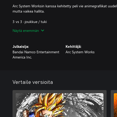
Arc System Worksin kanssa kehitetty peli vie animegrafiikat uudell
mutta vaikea hallita.
3 vs 3 -joukkue / tuki
Rakenna unelmatiimisi ja harjoittele nopeatempoisia joukkueyhdist
Näytä enemmän
Jännittäviä online-ominaisuuksia
Sijoitusotteluja, interaktiivinen aula, mieletön kuuden pelaajan Part
Julkaisija:
Kehittäjä:
Bandai Namco Entertainment
Arc System Works
Eksklusiivinen tarinatila
America Inc.
Näe ennennäkemättömässä kohtauksessa upouusi Android 21 -ha
itse Akira Toriyama.
Vertaile versioita