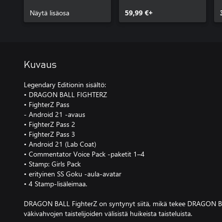
SS Goku Lobby
Avatar (Windows)
Näytä lisäosa
59,99 €+
Kuvaus
Legendary Editionin sisältö:
• DRAGON BALL FIGHTERZ
• FighterZ Pass
- Android 21 -avaus
• FighterZ Pass 2
• FighterZ Pass 3
• Android 21 (Lab Coat)
• Commentator Voice Pack -paketit 1–4
• Stamp: Girls Pack
• erityinen SS Goku -aula-avatar
• 4 Stamp-lisäleimaa.
DRAGON BALL FighterZ on syntynyt siitä, mikä tekee DRAGON BAL
väkivahvojen taistelijoiden välisistä huikeista taisteluista.