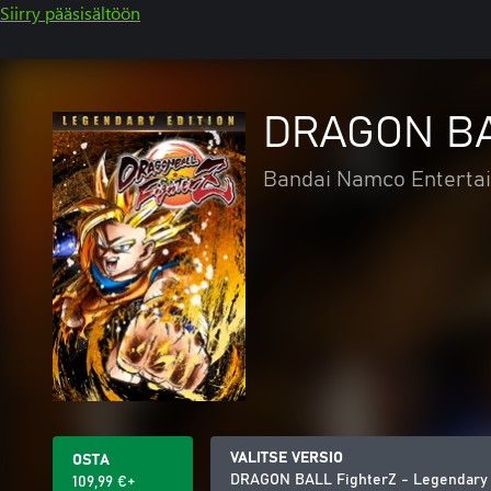
Siirry pääsisältöön
DRAGON BAL
Bandai Namco Entertai
VALITSE VERSIO
OSTA
DRAGON BALL FighterZ - Legendary 
109,99 €+