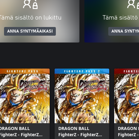
Tämä sisältö on lukittu
Tämä sisältö 
ANNA SYNTYMÄAIKASI
ANNA SYNTY
DRAGON BALL
DRAGON BALL
DRAGON 
FighterZ - FighterZ
FighterZ - FighterZ
FighterZ -