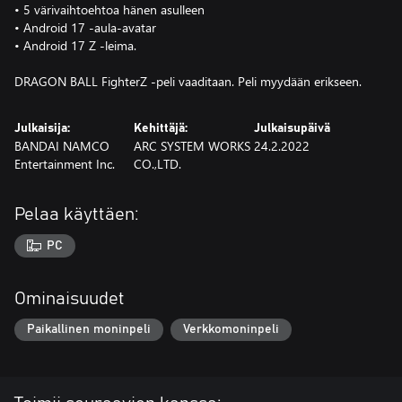
• 5 värivaihtoehtoa hänen asulleen
• Android 17 -aula-avatar
• Android 17 Z -leima.
DRAGON BALL FighterZ -peli vaaditaan. Peli myydään erikseen.
Julkaisija:
Kehittäjä:
Julkaisupäivä
BANDAI NAMCO
ARC SYSTEM WORKS
24.2.2022
Entertainment Inc.
CO.,LTD.
Pelaa käyttäen:
PC
Ominaisuudet
Paikallinen moninpeli
Verkkomoninpeli