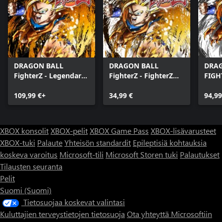
DRAGON BALL
DRAGON BALL
DRA
FighterZ - Legendary
FighterZ - FighterZ
FIGH
Edition(Windows)
Pass
Edit
109,99 €+
34,99 €
94,99
XBOX konsolit
XBOX-pelit
XBOX Game Pass
XBOX-lisävarusteet
XBOX-tuki
Palaute
Yhteisön standardit
Epileptisiä kohtauksia
koskeva varoitus
Microsoft-tili
Microsoft Storen tuki
Palautukset
Tilausten seuranta
Pelit
Suomi (Suomi)
Tietosuojaa koskevat valintasi
Kuluttajien terveystietojen tietosuoja
Ota yhteyttä Microsoftiin