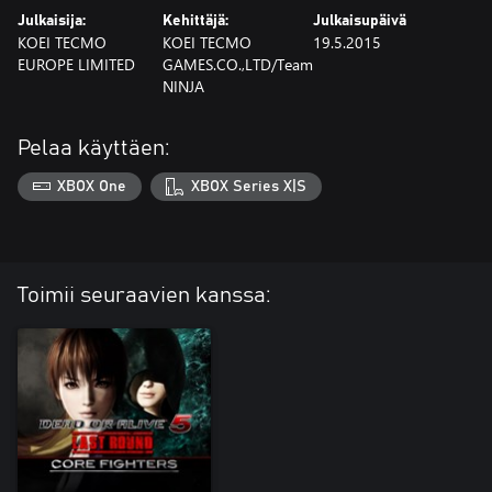
Julkaisija:
Kehittäjä:
Julkaisupäivä
KOEI TECMO
KOEI TECMO
19.5.2015
EUROPE LIMITED
GAMES.CO.,LTD/Team
NINJA
Pelaa käyttäen:
XBOX One
XBOX Series X|S
Toimii seuraavien kanssa: