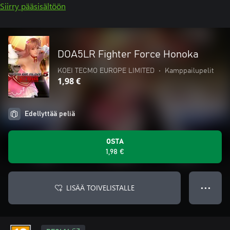
Siirry pääsisältöön
DOA5LR Fighter Force Honoka
KOEI TECMO EUROPE LIMITED
•
Kamppailupelit
1,98 €
Edellyttää peliä
OSTA
1,98 €
LISÄÄ TOIVELISTALLE
● ● ●