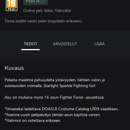
PEGI 16
Online peli, Seksi, Väkivalta
Tämä sisältö vaatii pelin (myydään erikseen).
TIEDOT
ARVOSTELUT
LISÄÄ
Kuvaus
Pelasta maailma pahuudelta ystävyyden, tähtien valon ja
suloisuuden voimalla. Starlight Sparkle Fighting Go!
Asu on mukana myös 16 asun Fighter Force -asusetissä.
*Ilmaiseksi ladattava DOA5LR Costume Catalog LR09 vaaditaan.
*Asenna uusin pelipäivitys tämän asun käyttöä varten.
*Hahmot on ostettava erikseen.