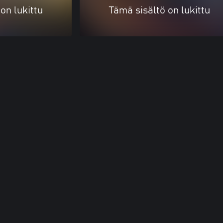
on lukittu
Tämä sisältö on lukittu