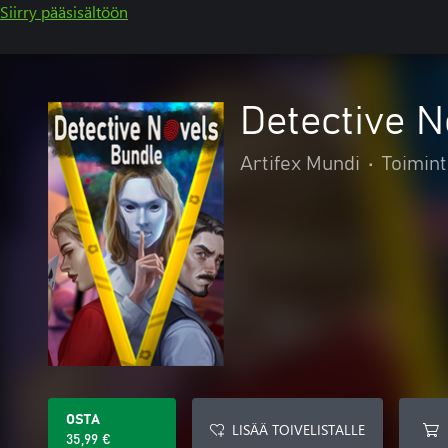
Siirry pääsisältöön
Detective 
Artifex Mundi
•
Toimint
OSTA
LISÄÄ TOIVELISTALLE
35,99 €