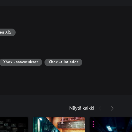
es X|S
Xbox -saavutukset
Xbox -tilatiedot
Näytä kaikki