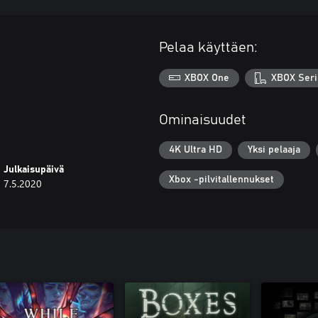
Pelaa käyttäen:
XBOX One
XBOX Seri
Ominaisuudet
4K Ultra HD
Yksi pelaaja
Julkaisupäivä
Xbox -pilvitallennukset
7.5.2020