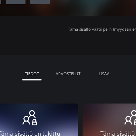
Tämä sisältö vaatii pelin (myydään er
TIEDOT
ARVOSTELUT
LISÄÄ
Tämä sisältö on lukittu
Tämä sisältö 