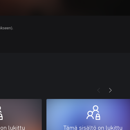
ikseen).
on lukittu
Tämä sisältö on lukittu