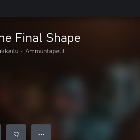
The Final Shape
ikkailu
•
Ammuntapelit
● ● ●