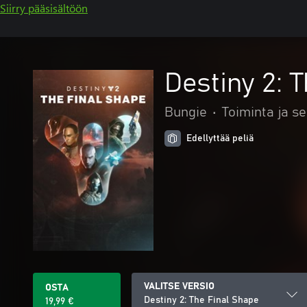
Siirry pääsisältöön
Destiny 2: 
Bungie
•
Toiminta ja se
Edellyttää peliä
VALITSE VERSIO
OSTA
Destiny 2: The Final Shape
19,99 €