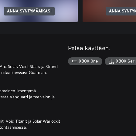
ANNA SYNTYMÄAIKASI
ANNA SYNTY
Pelaa käyttäen:
XBOX One
XBOX Seri
c, Solar, Void, Stasis ja Strand
 riitaa kanssasi, Guardian.
aismainen ilmentymä
 kerää Vanguard ja tee valon ja
, Void Titanit ja Solar Warlockit
kohtaamisessa.