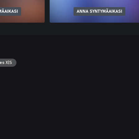
MÄAIKASI
ANNA SYNTYMÄAIKASI
es X|S