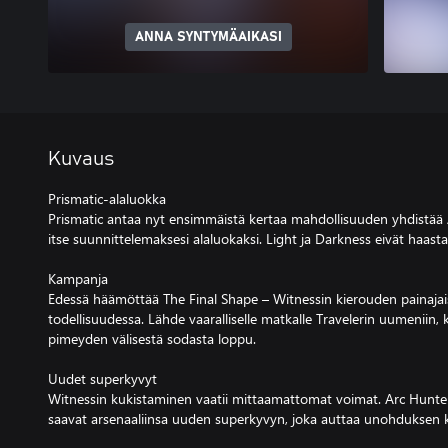
ANNA SYNTYMÄAIKASI
Kuvaus
Prismatic-alaluokka
Prismatic antaa nyt ensimmäistä kertaa mahdollisuuden yhdistää Ar
itse suunnittelemaksesi alaluokaksi. Light ja Darkness eivät haasta
Kampanja
Edessä häämöttää The Final Shape – Witnessin kierouden painaj
todellisuudessa. Lähde vaaralliselle matkalle Travelerin uumeniin,
pimeyden välisestä sodasta loppu.
Uudet superkyvyt
Witnessin kukistaminen vaatii mittaamattomat voimat. Arc Hunterit
saavat arsenaaliinsa uuden superkyvyn, joka auttaa unohduksen 