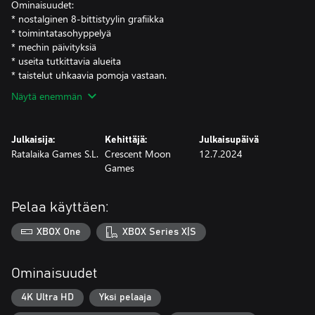
Ominaisuudet:
* nostalginen 8-bittistyylin grafiikka
* toimintatasohyppelyä
* mechin päivityksiä
* useita tutkittavia alueita
* taistelut uhkaavia pomoja vastaan.
Näytä enemmän
Julkaisija:
Kehittäjä:
Julkaisupäivä
Ratalaika Games S.L.
Crescent Moon
12.7.2024
Games
Pelaa käyttäen:
XBOX One
XBOX Series X|S
Ominaisuudet
4K Ultra HD
Yksi pelaaja