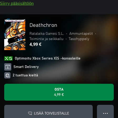
Siirry pääsisältöön
Deathchron
Ratalaika Games S.L.
•
Ammuntapelit
•
Toiminta ja seikkailu
•
Tasohyppely
4,99 €
Optimoitu Xbox Series X|S -konsoleille
Smart Delivery
2 tuettua kieltä
OSTA
4,99 €
LISÄÄ TOIVELISTALLE
● ● ●