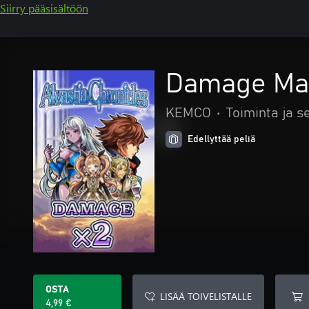
Siirry pääsisältöön
Damage Ma
KEMCO
•
Toiminta ja s
Edellyttää peliä
OSTA
LISÄÄ TOIVELISTALLE
4,99 €