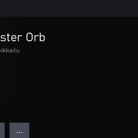
ster Orb
eikkailu
● ● ●