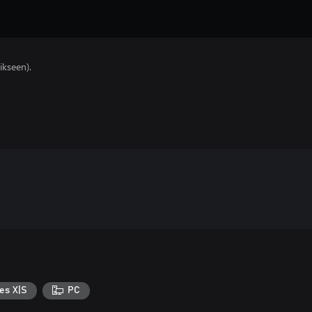
ikseen).
es X|S
PC