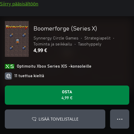
Siirry pääsisältöön
Boomerforge (Series X)
Synnergy Circle Games
•
Strategiapelit
•
Toiminta ja seikkailu
•
Tasohyppely
4,99 €
Optimoitu Xbox Series X|S -konsoleille
11 tuettua kieltä
OSTA
4,99 €
LISÄÄ TOIVELISTALLE
● ● ●