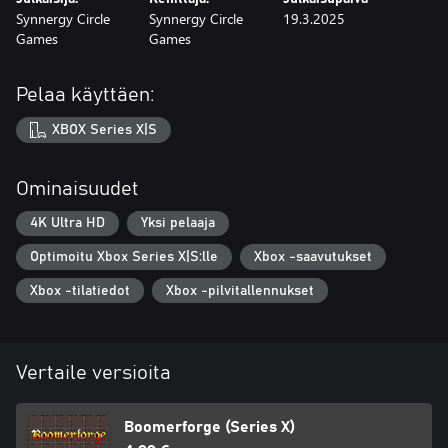
Synnergy Circle
Synnergy Circle
19.3.2025
Games
Games
Pelaa käyttäen:
XBOX Series X|S
Ominaisuudet
4K Ultra HD
Yksi pelaaja
Optimoitu Xbox Series X|S:lle
Xbox -saavutukset
Xbox -tilatiedot
Xbox -pilvitallennukset
Vertaile versioita
Boomerforge (Series X)