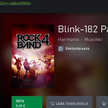
Siirry pääsisältöön
Blink-182 P
Harmonix
•
Musiikki
Edellyttää peliä
OSTA
LISÄÄ TOIVELISTALLE
5,49 €