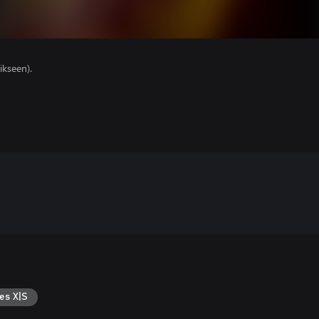
ikseen).
es X|S