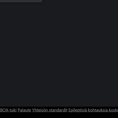
BOX-tuki
Palaute
Yhteisön standardit
Epileptisiä kohtauksia kosk