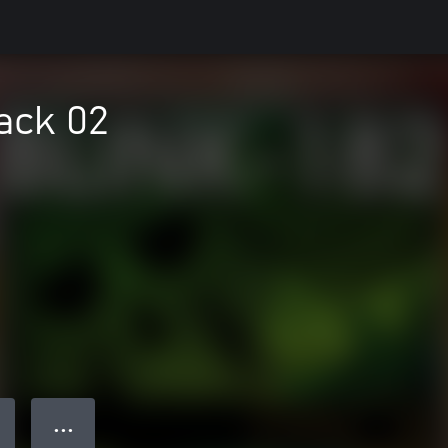
ack 02
● ● ●