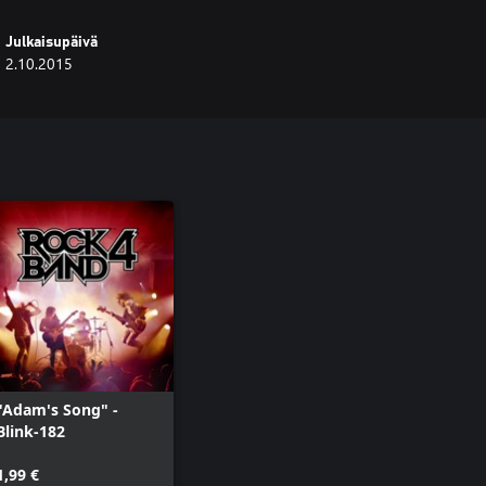
Julkaisupäivä
2.10.2015
"Adam's Song" -
Blink-182
1,99 €