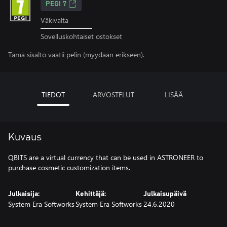
PEGI 7
Väkivalta
Sovelluskohtaiset ostokset
Tämä sisältö vaatii pelin (myydään erikseen).
TIEDOT
ARVOSTELUT
LISÄÄ
Kuvaus
QBITS are a virtual currency that can be used in ASTRONEER to
purchase cosmetic customization items.
Julkaisija:
Kehittäjä:
Julkaisupäivä
System Era Softworks
System Era Softworks
24.6.2020