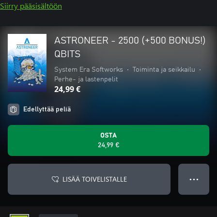
Siirry pääsisältöön
ASTRONEER - 2500 (+500 BONUS!)
QBITS
System Era Softworks
•
Toiminta ja seikkailu
•
Perhe- ja lastenpelit
24,99 €
Edellyttää peliä
OSTA
24,99 €
LISÄÄ TOIVELISTALLE
● ● ●