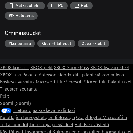
Matkapuhelin
PC
Hub
HoloLens
Ominaisuudet
Yksi pelaaja
Xbox -tilatiedot
Xbox -klubit
XBOX konsolit
XBOX-pelit
XBOX Game Pass
XBOX-lisävarusteet
XBOX-tuki
Palaute
Yhteisön standardit
Epileptisiä kohtauksia
koskeva varoitus
Microsoft-tili
Microsoft Storen tuki
Palautukset
Tilausten seuranta
Pelit
Suomi (Suomi)
Tietosuojaa koskevat valintasi
Kuluttajien terveystietojen tietosuoja
Ota yhteyttä Microsoftiin
Julkaisutiedot
Tietosuoja ja evästeet
Hallitse evästeitä
Käyttöluvat
Tavaramerkit
Kolmansien osapuolten huomautukset