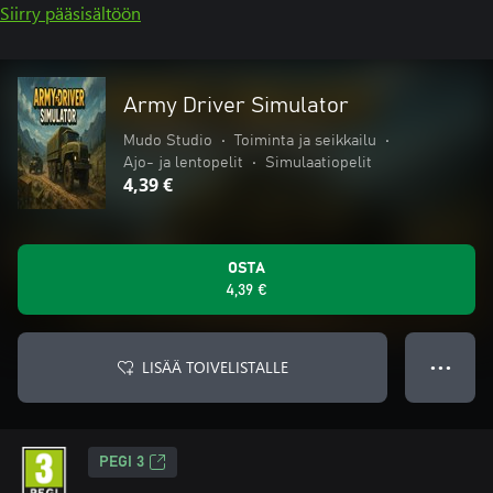
Siirry pääsisältöön
Army Driver Simulator
Mudo Studio
•
Toiminta ja seikkailu
•
Ajo- ja lentopelit
•
Simulaatiopelit
4,39 €
OSTA
4,39 €
LISÄÄ TOIVELISTALLE
● ● ●
PEGI 3