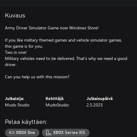
Kuvaus
Army Driver Simulator Game now Windows Store!
If you like military themed games and vehicle simulator games,
this game is for you.
Two in one!
Military vehicles need to be delivered. That's why we need a good
driver.
Can you help us with this mission?
Julkaisija:
Kehittäjä:
Julkaisupäivä
Mudo Studio
MudoStudio
2.5.2025
Pelaa käyttäen:
XBOX One
XBOX Series X|S