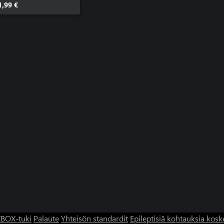
1,99 €
BOX-tuki
Palaute
Yhteisön standardit
Epileptisiä kohtauksia kosk