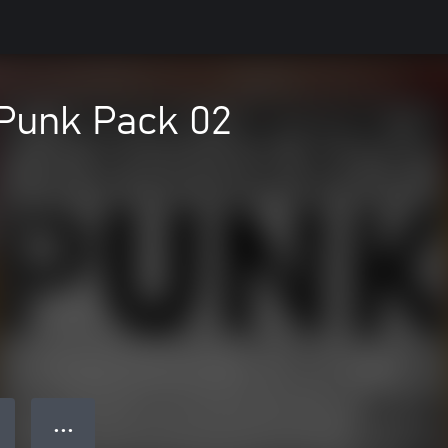
 Punk Pack 02
● ● ●