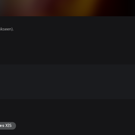
ikseen).
es X|S