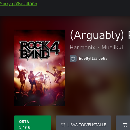
Siirry pääsisältöön
(Arguably)
Harmonix
•
Musiikki
Edellyttää peliä
OSTA
LISÄÄ TOIVELISTALLE
5,49 €