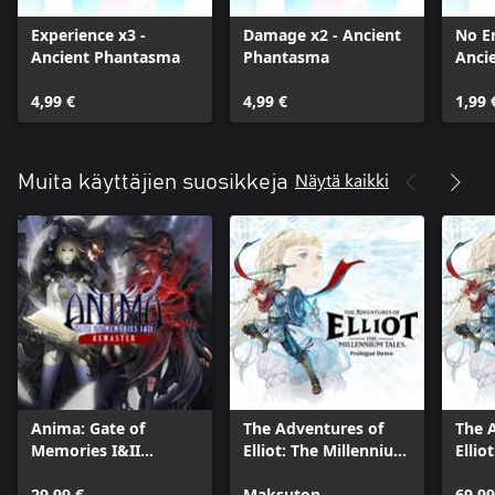
Experience x3 -
Damage x2 - Ancient
No E
Ancient Phantasma
Phantasma
Anci
4,99 €
4,99 €
1,99 
Näytä kaikki
Muita käyttäjien suosikkeja
Anima: Gate of
The Adventures of
The 
Memories I&II
Elliot: The Millennium
Ellio
Remaster
Tales Prologue Demo
Tales
29,99 €
Maksuton
69,99