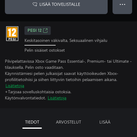
LISÄÄ TOIVELISTALLE
● ● ●
PEGI 12
Keskitasoinen väkivalta, Seksuaalinen vihjailu
Pelin sisäiset ostokset
Pilvipelattavissa Xbox Game Pass Essential-, Premium- tai Ultimate -
tilauksella. Pelin osto vaaditaan.
Käynnistämiesi pelien julkaisijat saavat käyttöoikeuden Xbox-
profiilitietoihiisi ja siihen liittyviin tietoihin pelaamisen aikana.
Lisätietoja
+Tarjoaa sovelluskohtaisia ostoksia.
Käytönvalvontatiedot.
Lisätietoja
TIEDOT
ARVOSTELUT
LISÄÄ