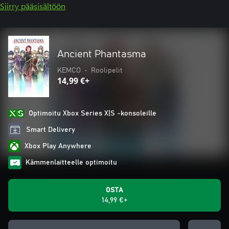
Siirry pääsisältöön
Ancient Phantasma
KEMCO
•
Roolipelit
14,99 €+
Optimoitu Xbox Series X|S -konsoleille
Smart Delivery
Xbox Play Anywhere
Kämmenlaitteelle optimoitu
OSTA
14,99 €+