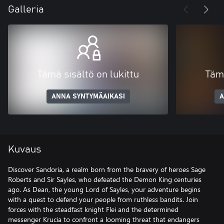
Galleria
Tämä sisältö on lukittu
Tämä
ANNA SYNTYMÄAIKASI
A
Kuvaus
Discover Sandoria, a realm born from the bravery of heroes Sage
Roberts and Sir Sayles, who defeated the Demon King centuries
ago. As Dean, the young Lord of Sayles, your adventure begins
with a quest to defend your people from ruthless bandits. Join
forces with the steadfast knight Flei and the determined
messenger Krucia to confront a looming threat that endangers