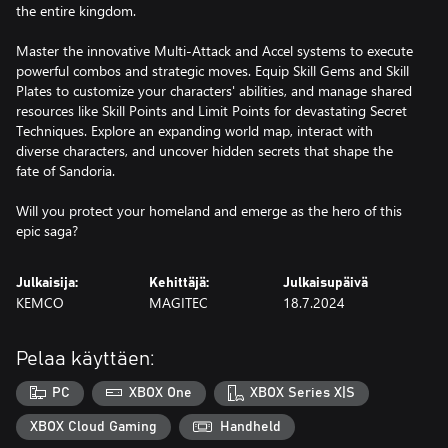
the entire kingdom.
Master the innovative Multi-Attack and Accel systems to execute
powerful combos and strategic moves. Equip Skill Gems and Skill
Plates to customize your characters' abilities, and manage shared
resources like Skill Points and Limit Points for devastating Secret
Techniques. Explore an expanding world map, interact with
diverse characters, and uncover hidden secrets that shape the
fate of Sandoria.
Will you protect your homeland and emerge as the hero of this
epic saga?
Julkaisija:
Kehittäjä:
Julkaisupäivä
KEMCO
MAGITEC
18.7.2024
Pelaa käyttäen:
PC
XBOX One
XBOX Series X|S
XBOX Cloud Gaming
Handheld