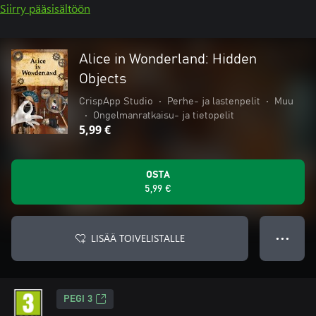
Siirry pääsisältöön
Alice in Wonderland: Hidden
Objects
CrispApp Studio
•
Perhe- ja lastenpelit
•
Muu
•
Ongelmanratkaisu- ja tietopelit
5,99 €
OSTA
5,99 €
LISÄÄ TOIVELISTALLE
● ● ●
PEGI 3