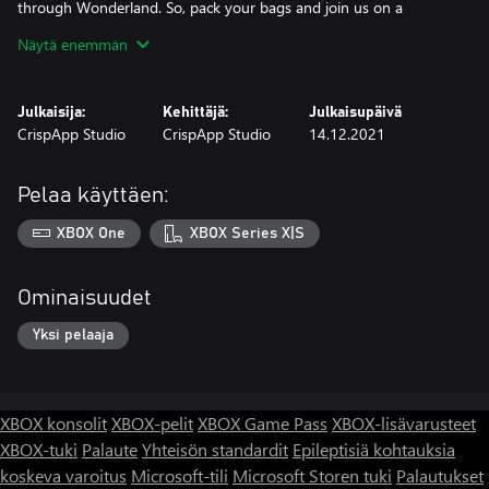
through Wonderland. So, pack your bags and join us on a
journey of discovery and mystery. Download the game now and
Näytä enemmän
experience the thrill of hidden object games like never before!
Julkaisija:
Kehittäjä:
Julkaisupäivä
CrispApp Studio
CrispApp Studio
14.12.2021
Pelaa käyttäen:
XBOX One
XBOX Series X|S
Ominaisuudet
Yksi pelaaja
XBOX konsolit
XBOX-pelit
XBOX Game Pass
XBOX-lisävarusteet
XBOX-tuki
Palaute
Yhteisön standardit
Epileptisiä kohtauksia
koskeva varoitus
Microsoft-tili
Microsoft Storen tuki
Palautukset